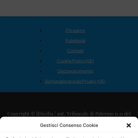
Chi siamo
Pubblicità
Contatti
Cookie Policy (UE)
Disconoscimento
Dichiarazione sulla Privacy (UE)
Copyright © ilSicilia | aut. Tribunale di Palermo n.11 del
29/09/2015
Gestisci Consenso Cookie
Editore: Mercurio Comunicazione Soc. Coop. A.R.L.