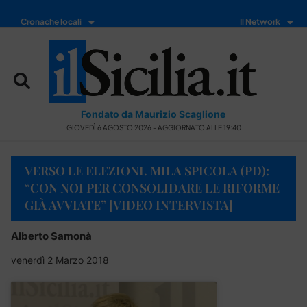
Cronache locali
Il Network
Fondato da Maurizio Scaglione
GIOVEDÌ 6 AGOSTO 2026 - AGGIORNATO ALLE 19:40
VERSO LE ELEZIONI. MILA SPICOLA (PD):
“CON NOI PER CONSOLIDARE LE RIFORME
GIÀ AVVIATE” [VIDEO INTERVISTA]
Alberto Samonà
venerdì 2 Marzo 2018