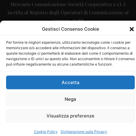
Mercurio Comunicazione Società Cooperativa a r.l. è
iscritta al Registro degli Operatori di Comunicazione al
numero 26988
Gestisci Consenso Cookie
Sito gestito da
La Digitale srl
–
info@ladigitale.it
Per fornire le migliori esperienze, utilizziamo tecnologie come i cookie per
memorizzare e/o accedere alle informazioni del dispositivo. Il consenso a
queste tecnologie ci permetterà di elaborare dati come il comportamento di
navigazione o ID unici su questo sito. Non acconsentire o ritirare il consenso
può influire negativamente su alcune caratteristiche e funzioni.
Accetta
Nega
Visualizza preferenze
Cookie Policy
Dichiarazione sulla Privacy