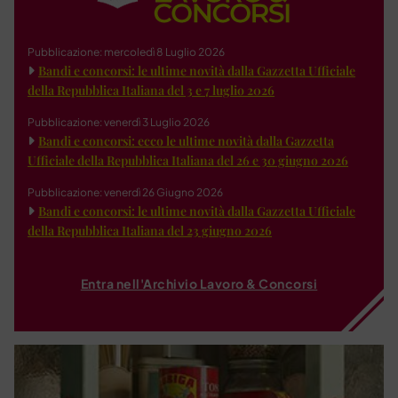
Pubblicazione: mercoledì 8 Luglio 2026
Bandi e concorsi: le ultime novità dalla Gazzetta Ufficiale
della Repubblica Italiana del 3 e 7 luglio 2026
Pubblicazione: venerdì 3 Luglio 2026
Bandi e concorsi: ecco le ultime novità dalla Gazzetta
Ufficiale della Repubblica Italiana del 26 e 30 giugno 2026
Pubblicazione: venerdì 26 Giugno 2026
Bandi e concorsi: le ultime novità dalla Gazzetta Ufficiale
della Repubblica Italiana del 23 giugno 2026
Entra nell'Archivio Lavoro & Concorsi