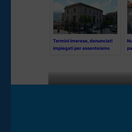
Termini Imerese, denunciati
Nu
impiegati per assenteismo
pa