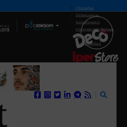
il SiciliaTivù
Siciliarurale.eu
Siciliammare.it
Il Network
Il Giornale della Bellezza
Siciliamedica.it
Sanitainsicilia.it