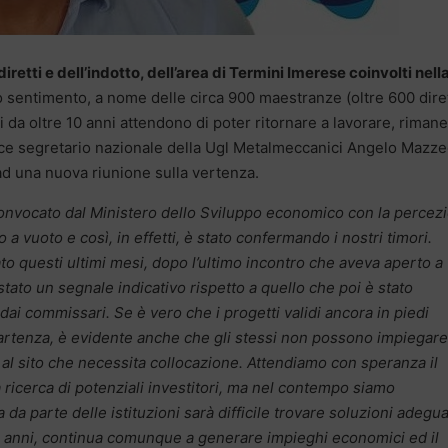
iretti e dell’indotto, dell’area di Termini Imerese coinvolti nell
 sentimento, a nome delle circa 900 maestranze (oltre 600 dire
 da oltre 10 anni attendono di poter ritornare a lavorare, riman
 vice segretario nazionale della Ugl Metalmeccanici Angelo Mazz
ad una nuova riunione sulla vertenza.
 convocato dal Ministero dello Sviluppo economico con la percez
 a vuoto e così, in effetti, è stato confermando i nostri timori.
to questi ultimi mesi, dopo l’ultimo incontro che aveva aperto a
tato un segnale indicativo rispetto a quello che poi è stato
dai commissari. Se è vero che i progetti validi ancora in piedi
tenza, è evidente anche che gli stessi non possono impiegar
al sito che necessita collocazione. Attendiamo con speranza il
ricerca di potenziali investitori, ma nel contempo siamo
da parte delle istituzioni sarà difficile trovare soluzioni adegua
da anni, continua comunque a generare impieghi economici ed il