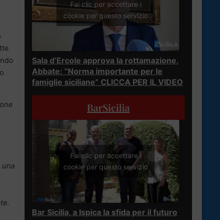
Fai clic per accettare i
cookie per questo servizio
a
tte
endo
Sala d’Ercole approva la rottamazione,
Abbate: “Norma importante per le
eo
famiglie siciliane” CLICCA PER IL VIDEO
ione
BarSicilia
Fai clic per accettare i
e una
cookie per questo servizio
te.
Bar Sicilia, a Ispica la sfida per il futuro