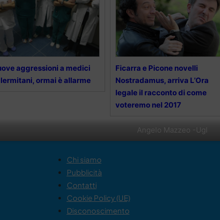
ove aggressioni a medici
Ficarra e Picone novelli
lermitani, ormai è allarme
Nostradamus, arriva L’Ora
legale il racconto di come
voteremo nel 2017
Angelo Mazzeo -Ugl
Chi siamo
Pubblicità
Contatti
Cookie Policy (UE)
Disconoscimento