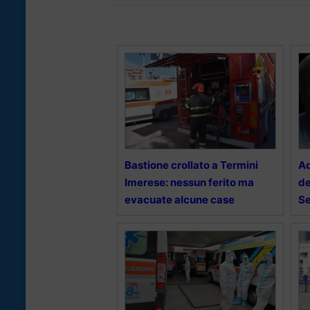
Bastione crollato a Termini
Ad
Imerese: nessun ferito ma
de
evacuate alcune case
Se