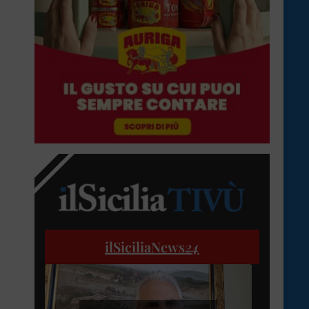
ilSiciliaNews
24