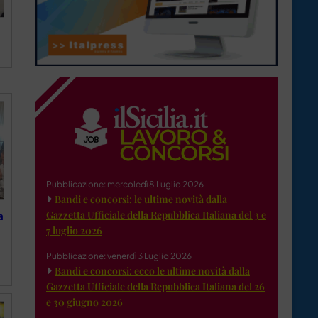
Pubblicazione: mercoledì 8 Luglio 2026
Bandi e concorsi: le ultime novità dalla
Gazzetta Ufficiale della Repubblica Italiana del 3 e
a
7 luglio 2026
Pubblicazione: venerdì 3 Luglio 2026
Bandi e concorsi: ecco le ultime novità dalla
Gazzetta Ufficiale della Repubblica Italiana del 26
e 30 giugno 2026