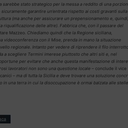
 sarebbe stato strategico per la messa a reddito di una porzion
icuramente garantire un’entrata rispetto ai costi gravanti sulla
truttura (ma anche per assicurare un prepensionamento e, quindi
la riqualificazione delle altre). Fabbrica che, con il passare del
otare Mazzeo
. Chiediamo quindi che la Regione siciliana,
ma videoconferenza con il Mise, prenda in mano la situazione
ello regionale. Intanto per vedere di riprendere il filo interrott
 a scegliere Termini imerese piuttosto che altri siti e, nel
opportune per evitare che anche questa manifestazione di inter
erosi lavoratori non sono una questione locale
– conclude il vice
ccanici
– ma di tutta la Sicilia e deve trovare una soluzione conc
in una terra in cui la disoccupazione è ormai balzata alle stelle
aca