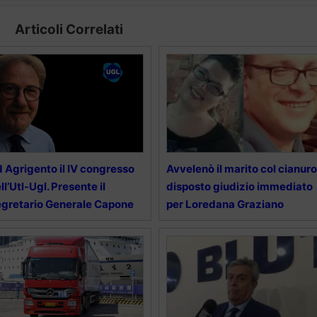
Articoli Correlati
 Agrigento il IV congresso
Avvelenò il marito col cianuro
ll’Utl-Ugl. Presente il
disposto giudizio immediato
gretario Generale Capone
per Loredana Graziano