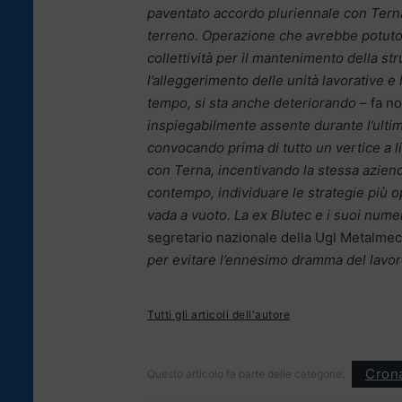
paventato accordo pluriennale con Terna
terreno. Operazione che avrebbe potuto s
collettività per il mantenimento della s
l’alleggerimento delle unità lavorative e 
tempo, si sta anche deteriorando –
fa n
inspiegabilmente assente durante l’ulti
convocando prima di tutto un vertice a liv
con Terna, incentivando la stessa azienda
contempo, individuare le strategie più 
vada a vuoto. La ex Blutec e i suoi num
segretario nazionale della Ugl Metalme
per evitare l’ennesimo dramma del lavoro 
Tutti gli articoli dell'autore
Cron
Questo articolo fa parte delle categorie: