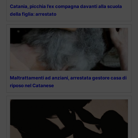
Catania, picchia l’ex compagna davanti alla scuola
della figlia: arrestato
Maltrattamenti ad anziani, arrestata gestore casa di
riposo nel Catanese