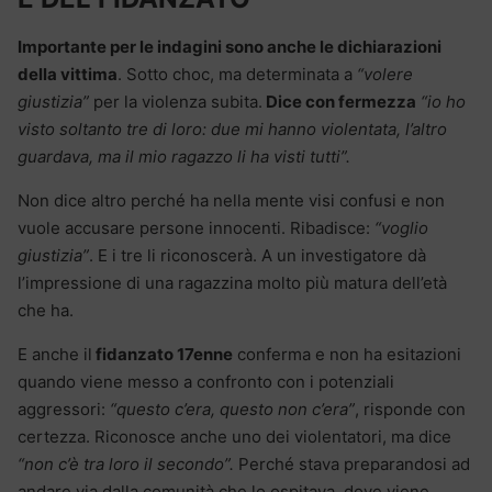
Importante per le indagini sono anche le dichiarazioni
della vittima
. Sotto choc, ma determinata a
“volere
giustizia”
per la violenza subita.
Dice con fermezza
“io ho
visto soltanto tre di loro: due mi hanno violentata, l’altro
guardava, ma il mio ragazzo li ha visti tutti”.
Non dice altro perché ha nella mente visi confusi e non
vuole accusare persone innocenti. Ribadisce:
“voglio
giustizia”
. E i tre li riconoscerà. A un investigatore dà
l’impressione di una ragazzina molto più matura dell’età
che ha.
E anche il
fidanzato 17enne
conferma e non ha esitazioni
quando viene messo a confronto con i potenziali
aggressori:
“questo c’era, questo non c’era”
, risponde con
certezza. Riconosce anche uno dei violentatori, ma dice
“non c’è tra loro il secondo”.
Perché stava preparandosi ad
andare via dalla comunità che lo ospitava, dove viene