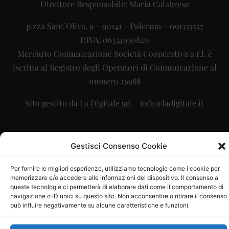
Direttore Responsabile: Maria Calabrese
p.zza Sant’Oliva, 9 – 90141 – Palermo – 091335557
P.IVA: 06334930820
Mercurio Comunicazione Società Cooperativa a r.l. è
iscritta al Registro degli Operatori di Comunicazione al
numero 26988
Sito gestito da
La Digitale srl
–
info@ladigitale.it
Gestisci Consenso Cookie
Per fornire le migliori esperienze, utilizziamo tecnologie come i cookie per
memorizzare e/o accedere alle informazioni del dispositivo. Il consenso a
queste tecnologie ci permetterà di elaborare dati come il comportamento di
navigazione o ID unici su questo sito. Non acconsentire o ritirare il consenso
può influire negativamente su alcune caratteristiche e funzioni.