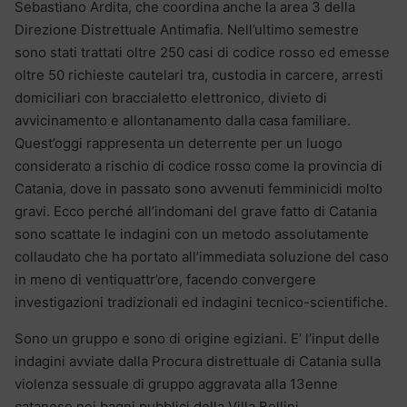
Sebastiano Ardita, che coordina anche la area 3 della
Direzione Distrettuale Antimafia. Nell’ultimo semestre
sono stati trattati oltre 250 casi di codice rosso ed emesse
oltre 50 richieste cautelari tra, custodia in carcere, arresti
domiciliari con braccialetto elettronico, divieto di
avvicinamento e allontanamento dalla casa familiare.
Quest’oggi rappresenta un deterrente per un luogo
considerato a rischio di codice rosso come la provincia di
Catania, dove in passato sono avvenuti femminicidi molto
gravi. Ecco perché all’indomani del grave fatto di Catania
sono scattate le indagini con un metodo assolutamente
collaudato che ha portato all’immediata soluzione del caso
in meno di ventiquattr’ore, facendo convergere
investigazioni tradizionali ed indagini tecnico-scientifiche.
Sono un gruppo e sono di origine egiziani. E’ l’input delle
indagini avviate dalla Procura distrettuale di Catania sulla
violenza sessuale di gruppo aggravata alla 13enne
catanese nei bagni pubblici della Villa Bellini.