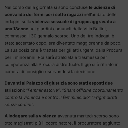
Nel corso della giornata si sono concluse
le udienze di
convalida dei fermi per i sette ragazzi
nell’ambito delle
indagini sulla
violenza sessuale di gruppo aggravata a
una 13enne
nei giardini comunali della Villa Bellini,
commessa il 30 gennaio scorso. Uno dei tre indagati è
stato accertato dopo, era diventato maggiorenne da poco.
La sua posizione è trattata per gli atti urgenti dalla Procura
per i minorenni. Poi sarà stralciata e trasmessa per
competenza alla Procura distrettuale. Il gip si è ritirato in
camera di consiglio riservandosi la decisione.
Davanti al Palazzo di giustizia sono stati esposti due
striscioni:
“Femminestorie”
,
“Sham officine coordinamento
contro la violenza e contro il femminicidio” “Fright diritti
senza confini”
.
A indagare sulla violenza
avvenuta martedì scorso sono
otto magistrati più il coordinatore, il procuratore aggiunto