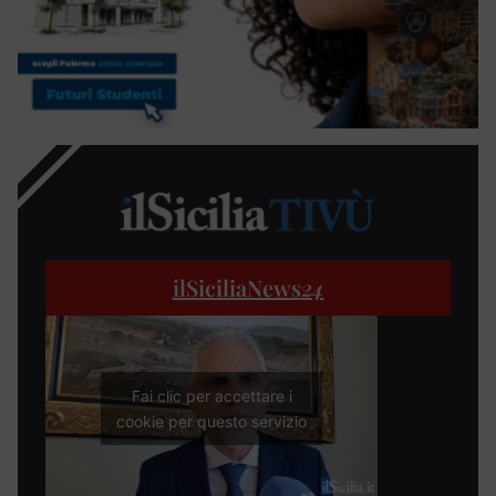
ilSiciliaNews
24
Fai clic per accettare i
cookie per questo servizio