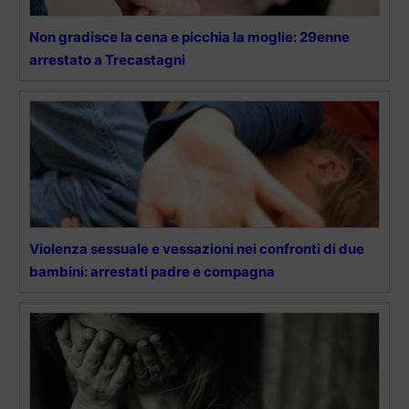
Non gradisce la cena e picchia la moglie: 29enne
arrestato a Trecastagni
Violenza sessuale e vessazioni nei confronti di due
bambini: arrestati padre e compagna