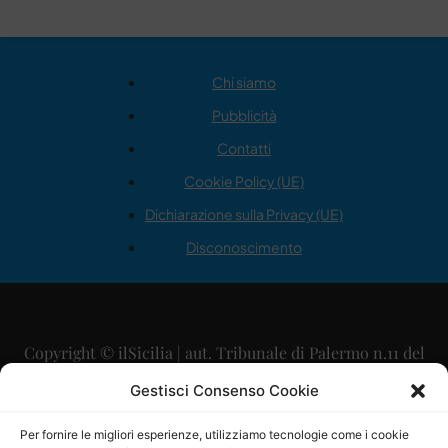
Chi siamo
Pubblicità
Contatti
Cookie Policy (UE)
Dichiarazione sulla Privacy (UE)
Disconoscimento
Copyright © ilSicilia | aut. Tribunale di Palermo n.11 del
29/09/2015
Gestisci Consenso Cookie
Editore: Mercurio Comunicazione Soc. Coop. A.R.L.
Per fornire le migliori esperienze, utilizziamo tecnologie come i cookie