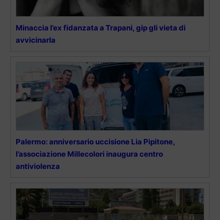
Minaccia l’ex fidanzata a Trapani, gip gli vieta di
avvicinarla
Palermo: anniversario uccisione Lia Pipitone,
l’associazione Millecolori inaugura centro
antiviolenza