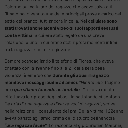
Palermo sul cellulare del ragazzo che aveva salvato il
filmato poi divenuto una delle principali prove a carico dei
sette del branco, tutti ancora in cella.
Nel cellulare sono
stati trovati anche alcuni video di suoi rapporti sessuali
con la vittima
, a cui era stato legato da una breve
relazione, e uno in cui erano stati ripresi momenti intimi
tra la ragazza e un terzo giovane.
Sempre scandagliando il telefono di Flores, che aveva
chattato con la 19enne fino alle 21 della sera della
violenza, è emerso che
durante gli abusi il ragazzo
mandava messaggi audio ad amici
.
“Niente cucì
(cugino
ndr)
qua stiamo facendo un bordello
…”
, diceva mentre
effettuava le riprese degli abusi. In sottofondo si sentono
“le urla di una ragazza e diverse voci di ragazzi”
, scrive
nella relazione il consulente dei pm. Della vittima il 22enne
aveva parlato agli amici prima dello stupro definendola
“una ragazza facile”
. Lo racconta al gip Christian Maronia,