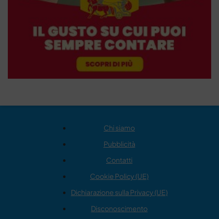
Chi siamo
Pubblicità
Contatti
Cookie Policy (UE)
Dichiarazione sulla Privacy (UE)
Disconoscimento