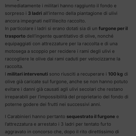
Immediatamente i militari hanno raggiunto il fondo e
sorpreso i
3 ladri
all’interno della piantagione di ulivi
ancora impegnati nell’illecito raccolto.
In particolare i ladri si erano dotati sia di un
furgone per il
trasporto
dell’ingente quantitativo di olive, nonché
equipaggiati con attrezzature per la raccolta e di una
motosega a scoppio per recidere i rami degli ulivi e
raccogliere le olive dai rami caduti per velocizzarne la
raccolta.
I
militari intervenuti
sono riusciti a recuperare i
100 kg
di
olive già caricate sul furgone, anche se non hanno potuto
evitare i danni già causati agli ulivi secolari che restano
irreparabili per l’impossibilità del proprietario del fondo di
poterne godere dei frutti nei successivi anni.
I Carabinieri hanno pertanto
sequestrato il furgone
e
l’attrezzatura e arrestato i 3 ladri per tentato furto
aggravato in concorso che, dopo il rito direttissimo di