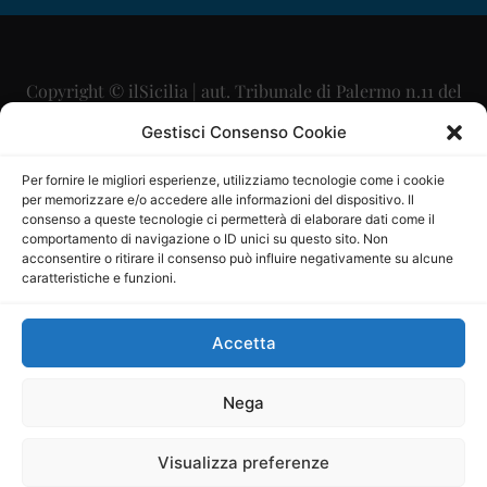
Copyright © ilSicilia | aut. Tribunale di Palermo n.11 del
29/09/2015
Gestisci Consenso Cookie
Editore: Mercurio Comunicazione Soc. Coop. A.R.L.
Per fornire le migliori esperienze, utilizziamo tecnologie come i cookie
per memorizzare e/o accedere alle informazioni del dispositivo. Il
Direttore Editoriale: Maurizio Scaglione
consenso a queste tecnologie ci permetterà di elaborare dati come il
comportamento di navigazione o ID unici su questo sito. Non
Direttore Responsabile: Maria Calabrese
acconsentire o ritirare il consenso può influire negativamente su alcune
caratteristiche e funzioni.
p.zza Sant’Oliva, 9 – 90141 – Palermo – 091335557
P.IVA: 06334930820
Accetta
Mercurio Comunicazione Società Cooperativa a r.l. è
iscritta al Registro degli Operatori di Comunicazione al
Nega
numero 26988
Visualizza preferenze
Sito gestito da
La Digitale srl
–
info@ladigitale.it