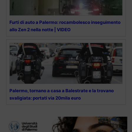
Furti di auto a Palermo: rocambolesco inseguimento
allo Zen 2 nella notte | VIDEO
Palermo, tornano a casa a Balestrate e la trovano
svaligiata: portati via 20mila euro