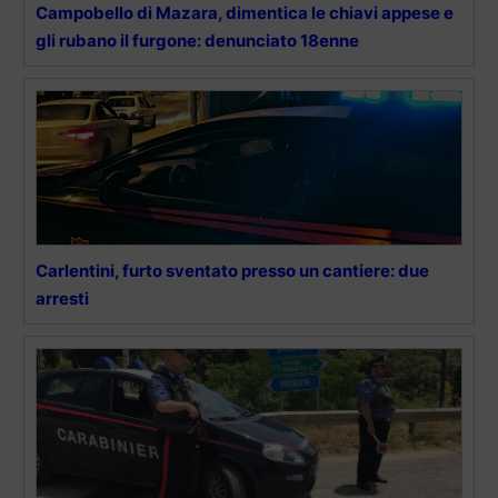
Campobello di Mazara, dimentica le chiavi appese e
gli rubano il furgone: denunciato 18enne
Carlentini, furto sventato presso un cantiere: due
arresti