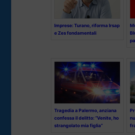
Imprese: Turano, riforma Irsap
Mu
e Zes fondamentali
Bl
pa
Tragedia a Palermo, anziana
Pr
confessa il delitto: “Venite, ho
nu
strangolato mia figlia”
fr