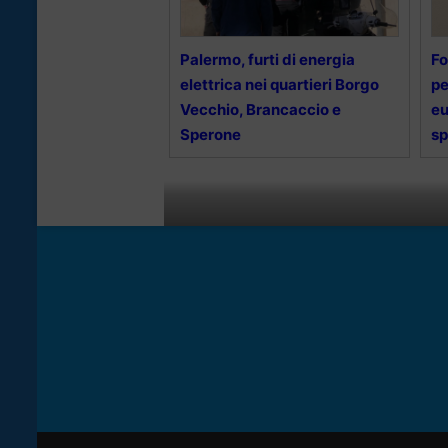
Palermo, furti di energia
Fo
elettrica nei quartieri Borgo
pe
Vecchio, Brancaccio e
eu
Sperone
sp