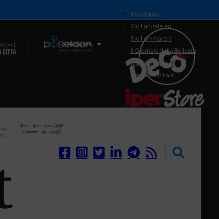
il SiciliaTivù
Siciliarurale.eu
Siciliammare.it
Il Network
Il Giornale della Bellezza
Siciliamedica.it
Sanitainsicilia.it