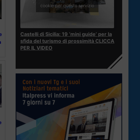
cookie per questo servizio
Castelli di Sicilia: 19 ‘mini guide’ per la
e
sfida del turismo di prossimità CLICCA
a
PER IL VIDEO
e