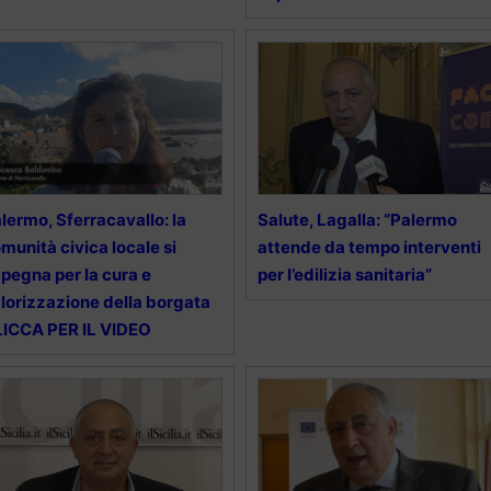
lermo, Sferracavallo: la
Salute, Lagalla: “Palermo
munità civica locale si
attende da tempo interventi
pegna per la cura e
per l’edilizia sanitaria”
lorizzazione della borgata
ICCA PER IL VIDEO