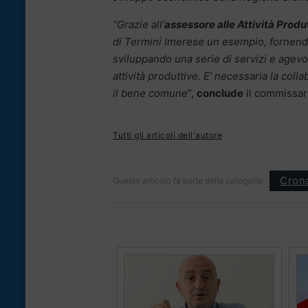
“Grazie all’
assessore alle Attività Prod
di Termini Imerese un esempio, fornendo
sviluppando una serie di servizi e agev
attività produttive. E’ necessaria la col
il bene comune
”,
conclude
il commissari
Tutti gli articoli dell'autore
Cron
Questo articolo fa parte delle categorie: