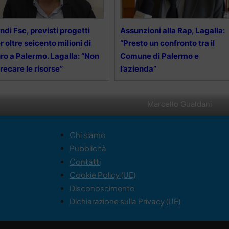
ndi Fsc, previsti progetti
Assunzioni alla Rap, Lagalla:
r oltre seicento milioni di
“Presto un confronto tra il
ro a Palermo. Lagalla: “Non
Comune di Palermo e
recare le risorse”
l’azienda”
Marcello Gualdani
Chi siamo
Pubblicità
Contatti
Cookie Policy (UE)
Disconoscimento
Dichiarazione sulla Privacy (UE)