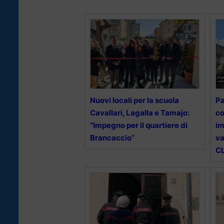
Nuovi locali per la scuola
Pa
Cavallari, Lagalla e Tamajo:
co
“Impegno per il quartiere di
im
Brancaccio”
va
CL