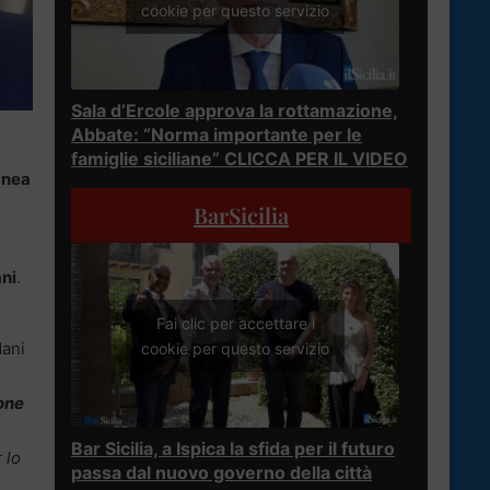
cookie per questo servizio
Sala d’Ercole approva la rottamazione,
Abbate: “Norma importante per le
famiglie siciliane” CLICCA PER IL VIDEO
anea
BarSicilia
ni
.
Fai clic per accettare i
ani
cookie per questo servizio
one
Bar Sicilia, a Ispica la sfida per il futuro
 lo
passa dal nuovo governo della città