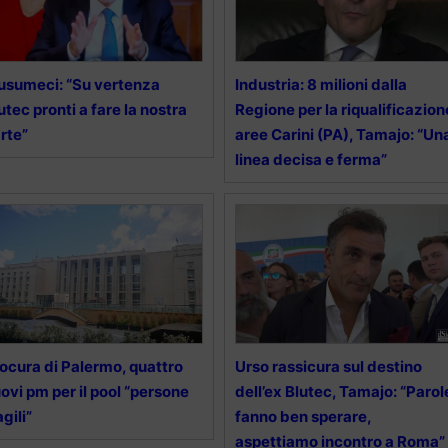
sumeci: “Su vertenza
Industria: 8 milioni dalla
utec pronti a fare la nostra
Regione per la riqualificazion
rte”
aree Carini (PA), Tamajo: “Un
linea decisa e ferma”
ocura di Palermo, quattro
Urso rassicura sul destino
ovi pm per il pool “persone
dell’ex Blutec, Tamajo: “Parol
agili”
fanno ben sperare,
aspettiamo incontro a Roma”