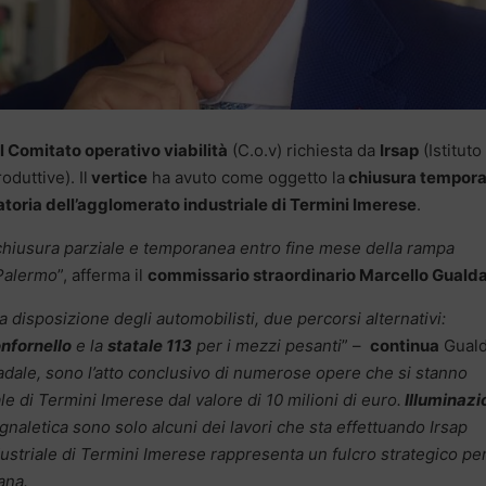
l Comitato operativo viabilità
(C.o.v) richiesta da
Irsap
(Istituto
oduttive). Il
vertice
ha avuto come oggetto la
chiusura tempor
atoria dell’agglomerato industriale di Termini Imerese
.
a chiusura parziale e temporanea entro fine mese della rampa
 Palermo
”, afferma il
commissario straordinario Marcello Gualda
 a disposizione degli automobilisti, due percorsi alternativi:
onfornello
e la
statale 113
per i mezzi pesanti
” –
continua
Guald
radale, sono l’atto conclusivo di numerose opere che si stanno
ale di Termini Imerese dal valore di 10 milioni di euro.
Illuminazi
egnaletica sono solo alcuni dei lavori che sta effettuando Irsap
dustriale di Termini Imerese rappresenta un fulcro strategico per
ana.