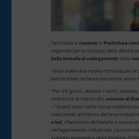
Terminata la
riunione
in
Prefettura con i
regionale per lo sviluppo delle Attività pr
della bretella di collegamento
della
rot
“
Anas avallerà la nostra richiesta per l
autostradale dell’area industriale verso
“
Per tre giorni, durante i lavori, saranno
inversione di marcia allo
svincolo di Bu
– “
Questi lavori nella nuova rotatoria st
realizzando all’interno dell’area industri
a led
, rifacimento dell’asfalto e nuova s
nell’agglomerato industriale. La zona in
sviluppo economico della Regione Sicili