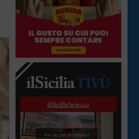
ilSiciliaNews
24
Fai clic per accettare i