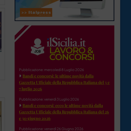
Pubblicazione: mercoledì 8 Luglio 2026
Bandi e concorsi: le ultime novità dalla
Gazzetta Ufficiale della Repubblica Italiana del 3 e
7 luglio 2026
Pubblicazione: venerdì 3 Luglio 2026
Bandi e concorsi: ecco le ultime novità dalla
Gazzetta Ufficiale della Repubblica Italiana del 26
e 30 giugno 2026
Pubblicazione: venerdì 26 Giugno 2026