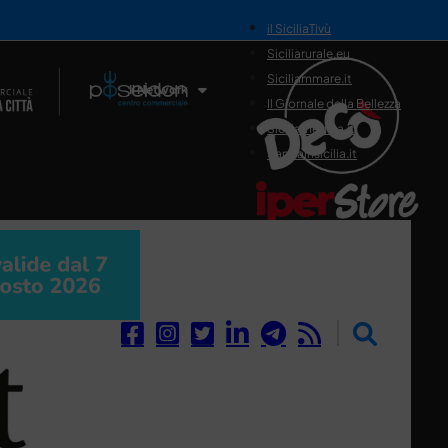
il SiciliaTivù
Siciliarurale.eu
Siciliammare.it
Il Network
Il Giornale della Bellezza
Siciliamedica.it
Sanitainsicilia.it