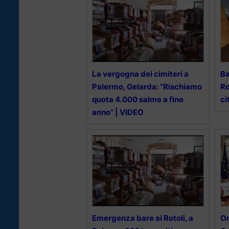
La vergogna dei cimiteri a
Ba
Palermo, Gelarda: “Rischiamo
Ro
quota 4.000 salme a fine
ci
anno” | VIDEO
Emergenza bare ai Rotoli, a
Or