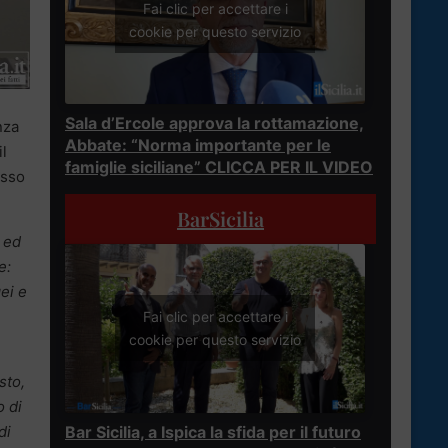
Fai clic per accettare i
cookie per questo servizio
Sala d’Ercole approva la rottamazione,
nza
Abbate: “Norma importante per le
il
famiglie siciliane” CLICCA PER IL VIDEO
esso
BarSicilia
 ed
e:
ei e
Fai clic per accettare i
cookie per questo servizio
sto,
o di
Bar Sicilia, a Ispica la sfida per il futuro
di