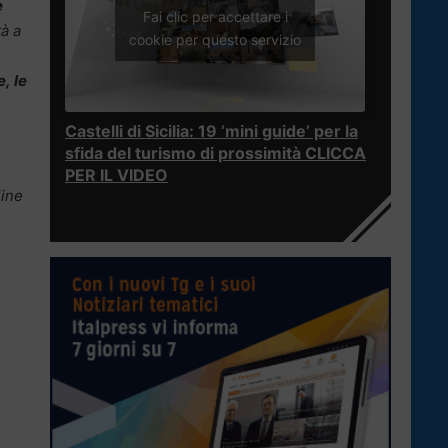
e
Fai clic per accettare i
tà a
cookie per questo servizio
e,
le
Castelli di Sicilia: 19 ‘mini guide’ per la
sfida del turismo di prossimità CLICCA
PER IL VIDEO
line