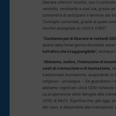
liberare ulteriori nicchie, con il control
ventotto, ventisette e così via, grazie
consentirà di anticipare il termine dei t
Consiglio comunale, grazie al quale contia
nicchie assegnate ai rotoli è 5160)”.
“
Contiamo poi di liberare le restanti 20
quella data l’emergenza dovrebbe essere 
tutt’altro che irraggiungibile”,
dichiara 
“
Abbiamo, inoltre, l’intenzione di incent
costi di cremazione e di inumazione,
re
tradizionale inumazione, auspicando in t
religio
so – prosegue -.
Se guardiamo i nu
abbiamo registrato circa 1300 richieste
La propensione delle famiglie alla crema
2019, di 9423. Significa che, già oggi, p
del caso, è disponibile alla cremazione