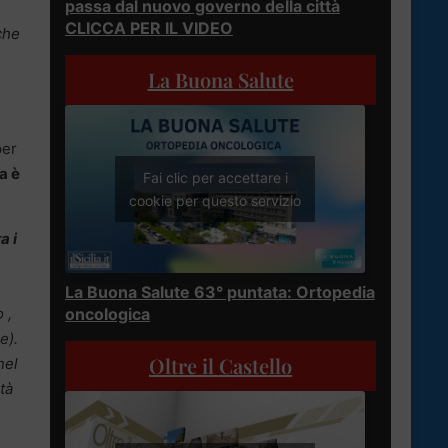
passa dal nuovo governo della città
CLICCA PER IL VIDEO
che
La Buona Salute
per
a è
Fai clic per accettare i
cookie per questo servizio
a i
La Buona Salute 63° puntata: Ortopedia
 ,
oncologica
e).
Oltre il Castello
nel
tà