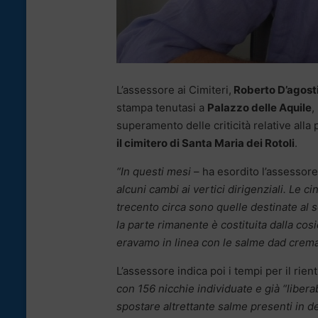
L’assessore ai Cimiteri,
Roberto D’agost
stampa tenutasi a
Palazzo delle Aquile
,
superamento delle criticità relative all
il cimitero di Santa Maria dei Rotoli
.
“In questi mesi
– ha esordito l’assessor
alcuni cambi ai vertici dirigenziali. Le
trecento circa sono quelle destinate al s
la parte rimanente è costituita dalla cosi
eravamo in linea con le salme dad cremar
L’assessore indica poi i tempi per il rien
con 156 nicchie individuate e già “liberab
spostare altrettante salme presenti in d