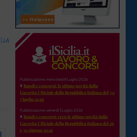
 | LA
Pubblicazione: mercoledì 8 Luglio 2026
Bandi e concorsi: le ultime novità dalla
Gazzetta Ufficiale della Repubblica Italiana del 3 e
7 luglio 2026
Pubblicazione: venerdì 3 Luglio 2026
Bandi e concorsi: ecco le ultime novità dalla
Gazzetta Ufficiale della Repubblica Italiana del 26
e 30 giugno 2026