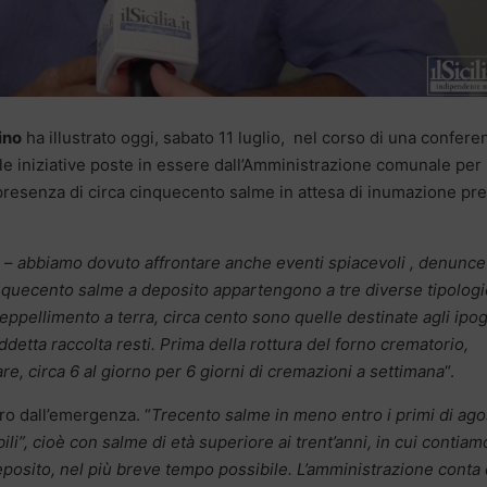
ino
ha illustrato oggi, sabato 11 luglio, nel corso di una confere
 le iniziative poste in essere dall’Amministrazione comunale per 
a presenza di circa cinquecento salme in attesa di inumazione pr
e –
abbiamo dovuto affrontare anche eventi spiacevoli , denunce
 cinquecento salme a deposito appartengono a tre diverse tipologi
eppellimento a terra, circa cento sono quelle destinate agli ipog
ddetta raccolta resti. Prima della rottura del forno crematorio,
e, circa 6 al giorno per 6 giorni di cremazioni a settimana
“.
tro dall’emergenza. “
Trecento salme in meno entro i primi di ago
ili”, cioè con salme di età superiore ai trent’anni, in cui contiam
eposito, nel più breve tempo possibile. L’amministrazione conta 