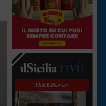
ilSiciliaNews
24