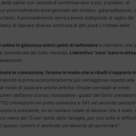
lo delle salme con vetustà di ventinove anni e poi, a scalare, di
 ad un provvedimento emergenziale del sindaco già predisposto, 
rent’anni. Il provvedimento verrà a breve sottoposto al vaglio del
mo di liberare diverse centinaia di altri posti ( il totale delle
0 salme in giacenza entro i primi di settembre
e riteniamo che 
considerata del tutto rientrata.
L’obiettivo “zero” bare in attes
l’assessore.
ivare la cremazione, faremo in modo che si ribalti il rapporto tr
ndendo la prima economicamente più vantaggiosa rispetto alla
al modo di superare anche antiche ritrosie correlate al credo
meri dell’anno scorso, nonostante i guasti del forno crematorio
 (752 cremazioni nel primo semestre e 541 nel secondo semestr
zione è crescente, su un numero totale di decessi che è stato, 
oco meno del 15 per cento delle famiglie, pur con tutte le difficol
. E questo numero è destinato certamente ad aumentare”.