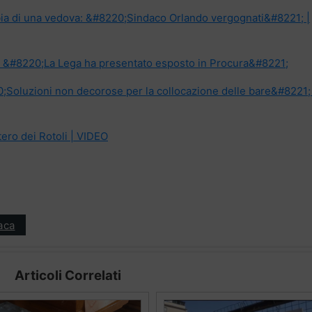
bbia di una vedova: &#8220;Sindaco Orlando vergognati&#8221; |
a: &#8220;La Lega ha presentato esposto in Procura&#8221;
20;Soluzioni non decorose per la collocazione delle bare&#8221;
tero dei Rotoli | VIDEO
aca
Articoli Correlati