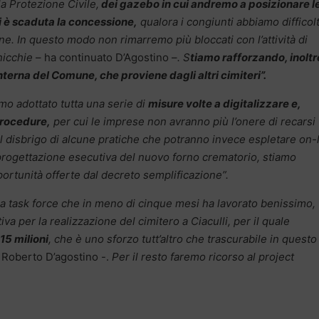
a Protezione Civile,
dei gazebo in cui andremo a posizionare l
li è scaduta la concessione,
qualora i congiunti abbiamo difficol
e. In questo modo non rimarremo più bloccati con l’attività di
 nicchie
– ha continuato D’Agostino –
. S
tiamo rafforzando, inoltr
terna del Comune, che proviene dagli altri cimiteri”.
o adottato tutta una serie di
misure volte a digitalizzare e,
procedure,
per cui le imprese non avranno più l’onere di recarsi
 disbrigo di alcune pratiche che potranno invece espletare on-
 progettazione esecutiva del nuovo forno crematorio, stiamo
ortunità offerte dal decreto semplificazione”.
na task force che in meno di cinque mesi ha lavorato benissimo,
a per la realizzazione del cimitero a Ciaculli, per il quale
15 milioni
, che è uno sforzo tutt’altro che trascurabile in questo
Roberto D’agostino -.
Per il resto faremo ricorso al project