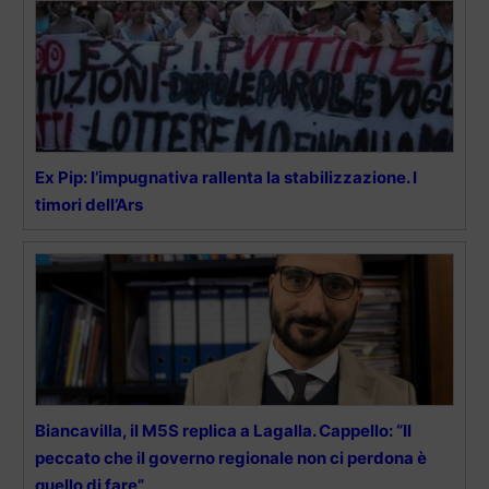
Ex Pip: l’impugnativa rallenta la stabilizzazione. I
timori dell’Ars
Biancavilla, il M5S replica a Lagalla. Cappello: “Il
peccato che il governo regionale non ci perdona è
quello di fare”