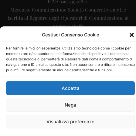
P.IVA: 06334930820
Mercurio Comunicazione Società Cooperativa a r.l. è
iscritta al Registro degli Operatori di Comunicazione al
numero 26988
Gestisci Consenso Cookie
Sito gestito da
La Digitale srl
–
info@ladigitale.it
Per fornire le migliori esperienze, utilizziamo tecnologie come i cookie per
memorizzare e/o accedere alle informazioni del dispositivo. Il consenso a
queste tecnologie ci permetterà di elaborare dati come il comportamento di
navigazione o ID unici su questo sito. Non acconsentire o ritirare il consenso
può influire negativamente su alcune caratteristiche e funzioni.
Accetta
Nega
Visualizza preferenze