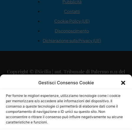
Pubblicità
Contatti
Cookie Policy (UE)
Disconoscimento
Dichiarazione sulla Privacy (UE)
Copyright © ilSicilia | aut. Tribunale di Palermo n.11 del
29/09/2015
Gestisci Consenso Cookie
Editore: Mercurio Comunicazione Soc. Coop. A.R.L.
Per fornire le migliori esperienze, utilizziamo tecnologie come i cookie
per memorizzare e/o accedere alle informazioni del dispositivo. Il
Direttore Editoriale: Maurizio Scaglione
consenso a queste tecnologie ci permetterà di elaborare dati come il
comportamento di navigazione o ID unici su questo sito. Non
Direttore Responsabile: Maria Calabrese
acconsentire o ritirare il consenso può influire negativamente su alcune
caratteristiche e funzioni.
p.zza Sant’Oliva, 9 – 90141 – Palermo – 091335557