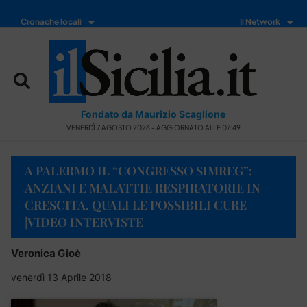
Cronache locali
Il Network
Fondato da Maurizio Scaglione
VENERDÌ 7 AGOSTO 2026 - AGGIORNATO ALLE 07:49
A PALERMO IL “CONGRESSO SIMREG”:
ANZIANI E MALATTIE RESPIRATORIE IN
CRESCITA. QUALI LE POSSIBILI CURE
|VIDEO INTERVISTE
Veronica Gioè
venerdì 13 Aprile 2018