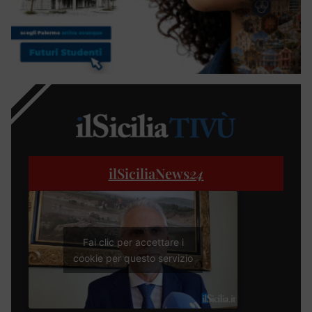
ilSiciliaNews
24
Fai clic per accettare i
cookie per questo servizio