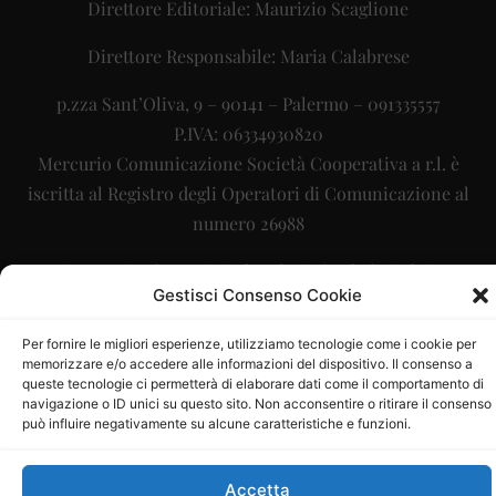
Direttore Editoriale: Maurizio Scaglione
Direttore Responsabile: Maria Calabrese
p.zza Sant’Oliva, 9 – 90141 – Palermo – 091335557
P.IVA: 06334930820
Mercurio Comunicazione Società Cooperativa a r.l. è
iscritta al Registro degli Operatori di Comunicazione al
numero 26988
Sito gestito da
La Digitale srl
–
info@ladigitale.it
Gestisci Consenso Cookie
Per fornire le migliori esperienze, utilizziamo tecnologie come i cookie per
memorizzare e/o accedere alle informazioni del dispositivo. Il consenso a
queste tecnologie ci permetterà di elaborare dati come il comportamento di
navigazione o ID unici su questo sito. Non acconsentire o ritirare il consenso
può influire negativamente su alcune caratteristiche e funzioni.
Accetta