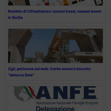
Reddito di Cittadinanza: numeri bassi, nessun boom
in Sicilia
Cgil, petizione sul web: Conte emani il decreto
“sblocca Gela”