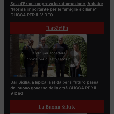
Sala d’Ercole approva la rottamazione, Abbate:
“Norma importante per le famiglie siciliane”
CLICCA PER IL VIDEO
BarSicilia
Fai clic per accettare i
cookie per questo servizio
Bar Sicilia, a Ispica la sfida per il futuro passa
dal nuovo governo della città CLICCA PER IL
VIDEO
La Buona Salute