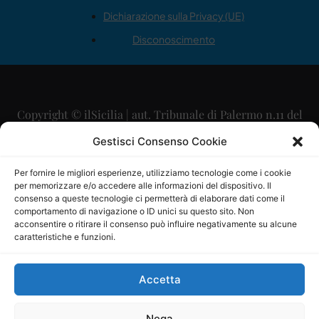
Dichiarazione sulla Privacy (UE)
Disconoscimento
Copyright © ilSicilia | aut. Tribunale di Palermo n.11 del
29/09/2015
Gestisci Consenso Cookie
Editore: Mercurio Comunicazione Soc. Coop. A.R.L.
Per fornire le migliori esperienze, utilizziamo tecnologie come i cookie
per memorizzare e/o accedere alle informazioni del dispositivo. Il
Direttore Editoriale: Maurizio Scaglione
consenso a queste tecnologie ci permetterà di elaborare dati come il
comportamento di navigazione o ID unici su questo sito. Non
Direttore Responsabile: Maria Calabrese
acconsentire o ritirare il consenso può influire negativamente su alcune
caratteristiche e funzioni.
p.zza Sant’Oliva, 9 – 90141 – Palermo – 091335557
P.IVA: 06334930820
Accetta
Mercurio Comunicazione Società Cooperativa a r.l. è
iscritta al Registro degli Operatori di Comunicazione al
Nega