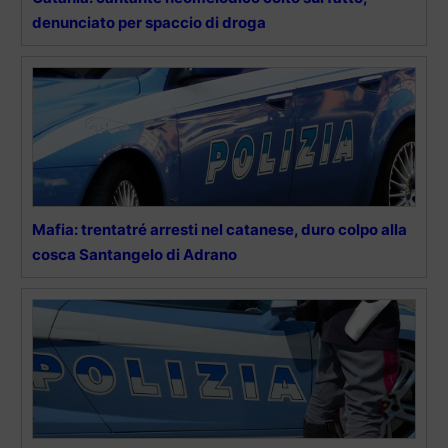
denunciato per spaccio di droga
Mafia: trentatré arresti nel catanese, duro colpo alla
cosca Santangelo di Adrano