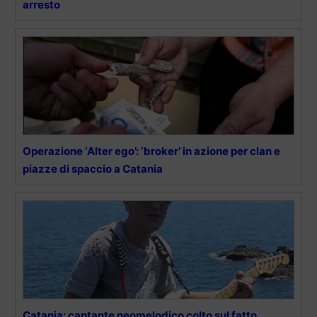
arresto
Operazione ‘Alter ego’: ‘broker’ in azione per clan e
piazze di spaccio a Catania
Catania: cantante neomelodico colto sul fatto,