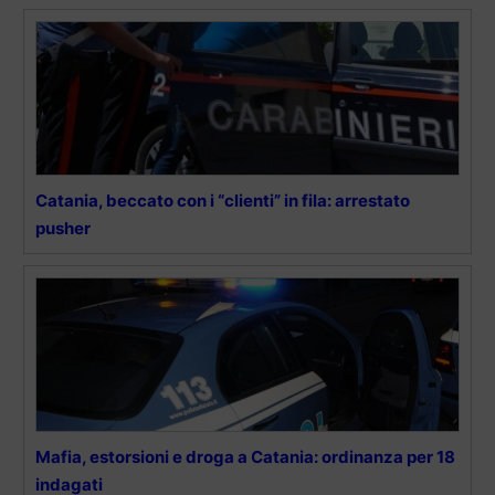
Catania, beccato con i “clienti” in fila: arrestato
pusher
Mafia, estorsioni e droga a Catania: ordinanza per 18
indagati