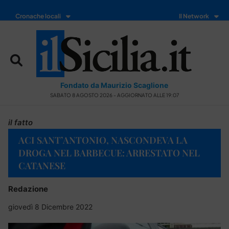
Cronache locali
Il Network
Fondato da Maurizio Scaglione
SABATO 8 AGOSTO 2026 - AGGIORNATO ALLE 19:07
il fatto
ACI SANT’ANTONIO, NASCONDEVA LA
DROGA NEL BARBECUE: ARRESTATO NEL
CATANESE
Redazione
giovedì 8 Dicembre 2022