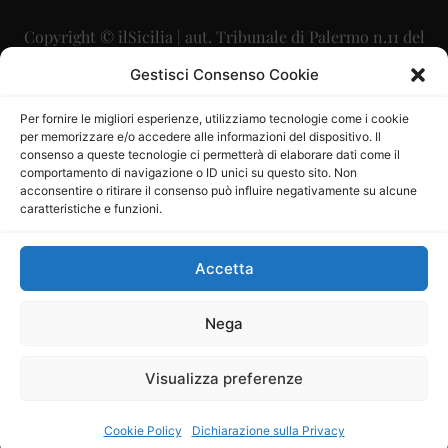
Copyright © ilSicilia | aut. Tribunale di Palermo n.11 del
29/09/2015
Gestisci Consenso Cookie
Editore: Mercurio Comunicazione Soc. Coop. A.R.L.
Per fornire le migliori esperienze, utilizziamo tecnologie come i cookie
per memorizzare e/o accedere alle informazioni del dispositivo. Il
Direttore Editoriale: Maurizio Scaglione
consenso a queste tecnologie ci permetterà di elaborare dati come il
comportamento di navigazione o ID unici su questo sito. Non
Direttore Responsabile: Maria Calabrese
acconsentire o ritirare il consenso può influire negativamente su alcune
caratteristiche e funzioni.
p.zza Sant’Oliva, 9 – 90141 – Palermo – 091335557
P.IVA: 06334930820
Accetta
Mercurio Comunicazione Società Cooperativa a r.l. è
iscritta al Registro degli Operatori di Comunicazione al
Nega
numero 26988
Visualizza preferenze
Sito gestito da
La Digitale srl
–
info@ladigitale.it
Cookie Policy
Dichiarazione sulla Privacy