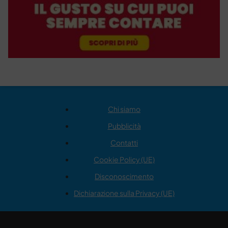
Chi siamo
Pubblicità
Contatti
Cookie Policy (UE)
Disconoscimento
Dichiarazione sulla Privacy (UE)