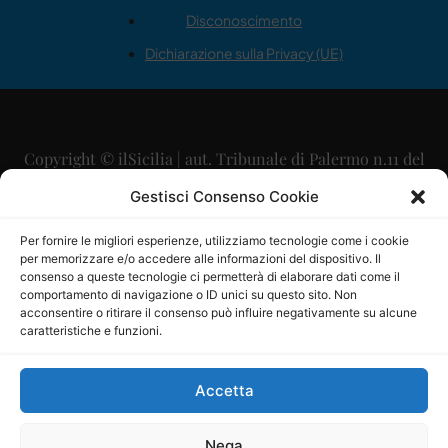
Disconoscimento
Dichiarazione sulla Privacy (UE)
Copyright © ilSicilia | aut. Tribunale di Palermo n.11 del
29/09/2015
Gestisci Consenso Cookie
Editore: Mercurio Comunicazione Soc. Coop. A.R.L.
Per fornire le migliori esperienze, utilizziamo tecnologie come i cookie
per memorizzare e/o accedere alle informazioni del dispositivo. Il
Direttore Editoriale: Maurizio Scaglione
consenso a queste tecnologie ci permetterà di elaborare dati come il
comportamento di navigazione o ID unici su questo sito. Non
Direttore Responsabile: Maria Calabrese
acconsentire o ritirare il consenso può influire negativamente su alcune
caratteristiche e funzioni.
p.zza Sant’Oliva, 9 – 90141 – Palermo – 091335557
P.IVA: 06334930820
Accetta
Mercurio Comunicazione Società Cooperativa a r.l. è
iscritta al Registro degli Operatori di Comunicazione al
Nega