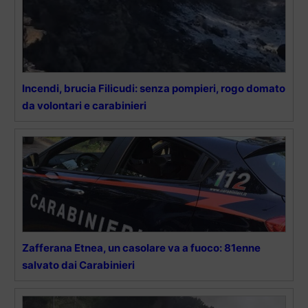
Incendi, brucia Filicudi: senza pompieri, rogo domato
da volontari e carabinieri
Zafferana Etnea, un casolare va a fuoco: 81enne
salvato dai Carabinieri