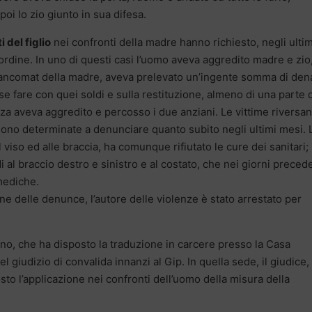
i lo zio giunto in sua difesa.
 del figlio
nei confronti della madre hanno richiesto, negli ultim
l’ordine. In uno di questi casi l’uomo aveva aggredito madre e zio
bancomat della madre, aveva prelevato un’ingente somma di den
e fare con quei soldi e sulla restituzione, almeno di una parte 
 aveva aggredito e percosso i due anziani. Le vittime riversa
i sono determinate a denunciare quanto subito negli ultimi mesi. 
viso ed alle braccia, ha comunque rifiutato le cure dei sanitari; 
di al braccio destro e sinistro e al costato, che nei giorni preced
mediche.
ne delle denunce, l’autore delle violenze è stato arrestato per
urno, che ha disposto la traduzione in carcere presso la Casa
l giudizio di convalida innanzi al Gip. In quella sede, il giudice,
sto l’applicazione nei confronti dell’uomo della misura della