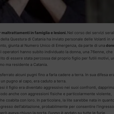
 maltrattamenti in famiglia e lesioni.
Nel corso dei servizi seral
a della Questura di Catania ha inviato personale delle Volanti in v
vento, giunta al Numero Unico di Emergenza, da parte di una
don
i operatori hanno subito individuato la donna, una 76enne, che
ito di essere stata percossa dal proprio figlio per futili motivi, u
ermo ma residente a Catania.
 sferrato alcuni pugni fino a farla cadere a terra. In sua difesa er
on un pugno al capo, era caduto a terra.
i il figlio era diventato aggressivo nei suoi confronti, dapprim
iodo anche con aggressioni fisiche e particolarmente violente,
he coabita con loro. In particolare, la lite sarebbe nata in quant
ingresso dell’abitazione, probabilmente per consentire l’ingresso
rò aveva chiuso la porta, l’uomo è andato su tutte le furie,