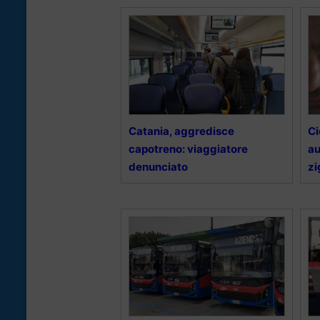
Catania, aggredisce
Ci
capotreno: viaggiatore
au
denunciato
zi