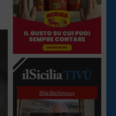
ilSiciliaNews
24