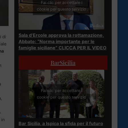
Fai clic per accettare i
cookie per questo servizio
Sala d’Ercole approva la rottamazione,
i di
Abbate: “Norma importante per le
iale
famiglie siciliane” CLICCA PER IL VIDEO
na
BarSicilia
n
a
Fai clic per accettare i
cookie per questo servizio
a,
o
 in
Bar Sicilia, a Ispica la sfida per il futuro