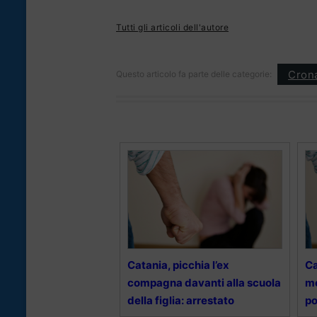
Tutti gli articoli dell'autore
Cron
Questo articolo fa parte delle categorie:
Catania, picchia l’ex
Ca
compagna davanti alla scuola
mo
della figlia: arrestato
po