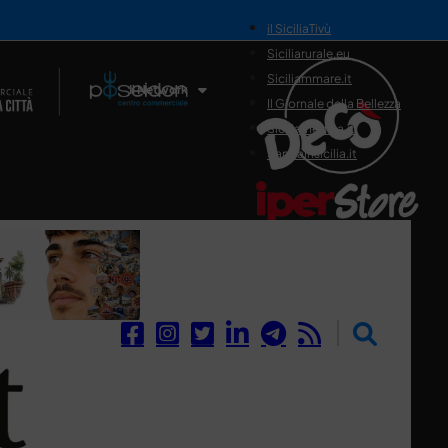
il SiciliaTivù
Siciliarurale.eu
Siciliammare.it
Il Network
Il Giornale della Bellezza
Siciliamedica.it
Sanitainsicilia.it