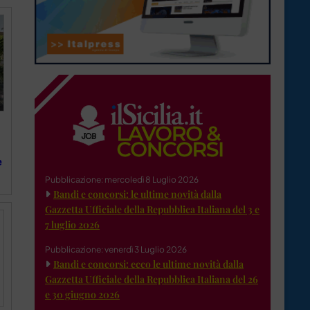
e
Pubblicazione: mercoledì 8 Luglio 2026
Bandi e concorsi: le ultime novità dalla
Gazzetta Ufficiale della Repubblica Italiana del 3 e
7 luglio 2026
Pubblicazione: venerdì 3 Luglio 2026
Bandi e concorsi: ecco le ultime novità dalla
Gazzetta Ufficiale della Repubblica Italiana del 26
e 30 giugno 2026