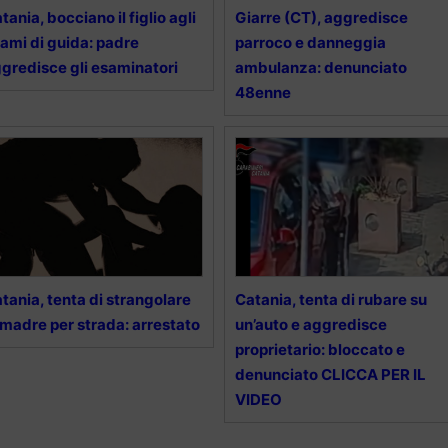
tania, bocciano il figlio agli
Giarre (CT), aggredisce
ami di guida: padre
parroco e danneggia
gredisce gli esaminatori
ambulanza: denunciato
48enne
tania, tenta di strangolare
Catania, tenta di rubare su
 madre per strada: arrestato
un’auto e aggredisce
proprietario: bloccato e
denunciato CLICCA PER IL
VIDEO