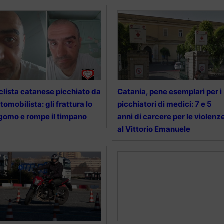
clista catanese picchiato da
Catania, pene esemplari per i
tomobilista: gli frattura lo
picchiatori di medici: 7 e 5
gomo e rompe il timpano
anni di carcere per le violenz
al Vittorio Emanuele