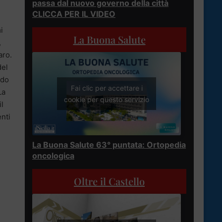
passa dal nuovo governo della città
CLICCA PER IL VIDEO
i
La Buona Salute
,
aro.
del
ndo
Fai clic per accettare i
La
cookie per questo servizio
il
enti
La Buona Salute 63° puntata: Ortopedia
oncologica
Oltre il Castello