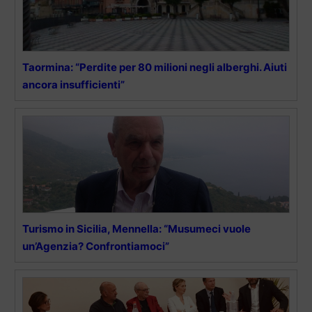
Taormina: “Perdite per 80 milioni negli alberghi. Aiuti
ancora insufficienti”
Turismo in Sicilia, Mennella: “Musumeci vuole
un’Agenzia? Confrontiamoci”