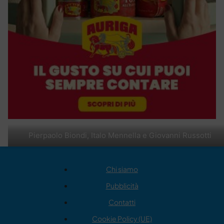
Pierpaolo Biondi, Italo Mennella e Giovanni Russotti
Chi siamo
Pubblicità
Contatti
Cookie Policy (UE)