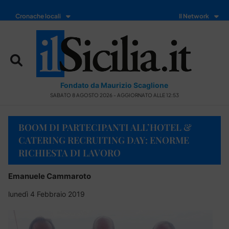
Cronache locali
Il Network
Fondato da Maurizio Scaglione
SABATO 8 AGOSTO 2026 - AGGIORNATO ALLE 12:53
BOOM DI PARTECIPANTI ALL’HOTEL &
CATERING RECRUITING DAY: ENORME
RICHIESTA DI LAVORO
Emanuele Cammaroto
lunedì 4 Febbraio 2019