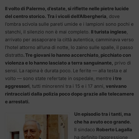
Il volto di Palermo, d’estate, si riflette nelle pietre lucide
del centro storico.
Tra i vicoli dell’Albergheria
, dove
l’ombra scivola sulle pareti umide e i lampioni sono pochi e
stanchi, il silenzio non è mai completo.
Il turista inglese
,
arrivato per assaporare la città autentica, camminava verso
l’hotel attorno all’una di notte, lo zaino sulle spalle, il passo
distratto
. Tre giovani lo hanno accerchiato, picchiato con
violenza e lo hanno lasciato a terra sanguinante,
privo di
sensi. La rapina è durata poco. Le ferite — alla testa e al
volto — sono state refertate in ospedale, mentre
i tre
aggressori
, tutti minorenni tra i 15 e i 17 anni,
venivano
rintracciati dalla polizia poco dopo grazie alle telecamere
e arrestati.
Un episodio tra i tanti, ma
che ha avuto eco grande.
Il sindaco
Roberto Lagalla
ha definito l’aggressione