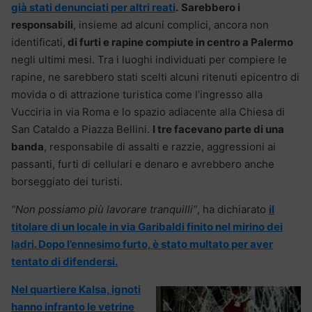
già stati denunciati per altri reati
.
Sarebbero i
responsabili
, insieme ad alcuni complici, ancora non
identificati,
di furti e rapine compiute in centro a Palermo
negli ultimi mesi. Tra i luoghi individuati per compiere le
rapine, ne sarebbero stati scelti alcuni ritenuti epicentro di
movida o di attrazione turistica come l’ingresso alla
Vucciria in via Roma e lo spazio adiacente alla Chiesa di
San Cataldo a Piazza Bellini.
I tre facevano parte di una
banda
, responsabile di assalti e razzie, aggressioni ai
passanti, furti di cellulari e denaro e avrebbero anche
borseggiato dei turisti.
“Non possiamo più lavorare tranquilli”
, ha dichiarato
il
titolare di un locale in via Garibaldi finito nel mirino dei
ladri. Dopo l’ennesimo furto, è stato multato per aver
tentato di difendersi.
Nel quartiere Kalsa, ignoti
hanno infranto le vetrine