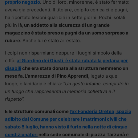
proprio negozio
.
Uno di loro, minorenne, è stato fermato:
aveva già precedenti. Il titolare, colpito con calci e pugni,
ha riportato lesioni guaribili in sette giorni. Pochi isolati
più in là,
un addetto alla sicurezza di un grande
magazzino è stato preso a pugni da un uomo sorpreso a
rubare
. Anche lui è stato arrestato.
I colpi non risparmiano neppure i luoghi simbolo della
città:
al Giardino dei Giusti, è stata rubata la pedana per
disabili
che era stata donata alla struttura nemmeno un
mese fa. L’amarezza di Pino Apprendi
, legato a quel
luogo, è lapidaria e chiara:
“Un gesto infame, compiuto in
un luogo che rappresenta la memoria collettiva e il
rispetto”.
E le strutture comunali come
l’ex Fonderia Oretea, spazio
adibito dal Comune per celebrare i matrimoni civili che
sabato 5 luglio, hanno visto il furto nella notte di cinque
condizionatori
nella sede comunale di piazza Tarzanà
e