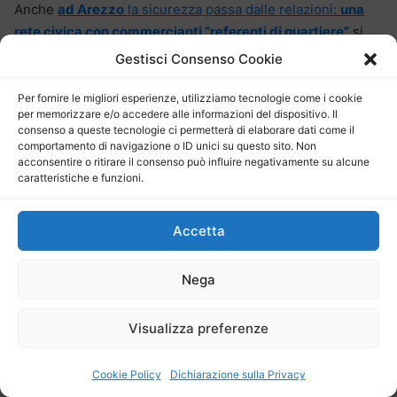
Anche
ad Arezzo
la sicurezza passa dalle relazioni:
una
rete civica con commercianti “referenti di quartiere”
si
coordina in tempo reale con le forze dell’ordine,
Gestisci Consenso Cookie
segnalando anomalie, furti, presenze sospette. Il risultato?
Tempi di intervento dimezzati e, soprattutto, una
Per fornire le migliori esperienze, utilizziamo tecnologie come i cookie
per memorizzare e/o accedere alle informazioni del dispositivo. Il
sensazione diffusa di protezione reciproca.
consenso a queste tecnologie ci permetterà di elaborare dati come il
comportamento di navigazione o ID unici su questo sito. Non
acconsentire o ritirare il consenso può influire negativamente su alcune
caratteristiche e funzioni.
Bergamo ha scelto la via
della prossimità pura
:
Accetta
dieci agenti municipali
pattugliano ogni giorno le
Nega
vie del centro a piedi
, sei
giorni su sette, con compiti
non solo repressivi ma
Visualizza preferenze
Polizia Locale Roma-Pics
anche educativi e
preventivi. A Pisa, dove il
Cookie Policy
Dichiarazione sulla Privacy
turismo è elemento centrale della vita urbana, è stata