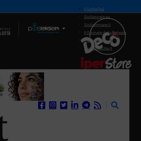
il SiciliaTivù
Siciliarurale.eu
Siciliammare.it
Il Network
Il Giornale della Bellezza
Siciliamedica.it
Sanitainsicilia.it