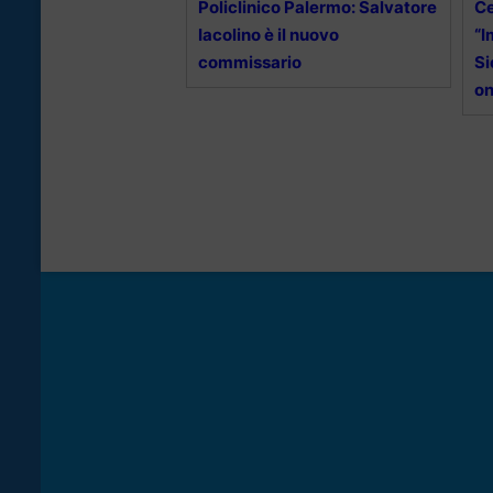
Policlinico Palermo: Salvatore
Ce
Iacolino è il nuovo
“I
commissario
Si
on