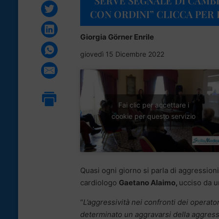
“SERVE SEGNALE DI CAM
CON ORDINI” CLICCA PER 
Giorgia Görner Enrile
giovedì 15 Dicembre 2022
Fai clic per accettare i
cookie per questo servizio
Quasi ogni giorno si parla di aggressioni
cardiologo
Gaetano Alaimo,
ucciso da u
“
L’aggressività nei confronti dei operato
determinato un aggravarsi della
aggressi