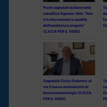
Pochi ospedali siciliani nella
Tu
classifica Agenas. Volo: “Non
d
è in discussione la qualità
fo
dell’assistenza erogata”
CL
CLICCA PER IL VIDEO
Ospedale Civico Palermo: al
Tu
via il nuovo ambulatorio di
co
Immunoematologia CLICCA
On
PER IL VIDEO
PE