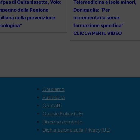
fpas di Caltanissetta, Volo:
Telemedicina e isole minori,
mpegno della Regione
Donigaglia: “Per
ciliana nella prevenzione
incrementarla serve
cologica”
formazione specifica”
CLICCA PER IL VIDEO
Chi siamo
Pubblicità
Contatti
Cookie Policy (UE)
Disconoscimento
Dichiarazione sulla Privacy (UE)