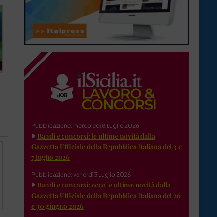
Pubblicazione: mercoledì 8 Luglio 2026
Bandi e concorsi: le ultime novità dalla
Gazzetta Ufficiale della Repubblica Italiana del 3 e
7 luglio 2026
Pubblicazione: venerdì 3 Luglio 2026
Bandi e concorsi: ecco le ultime novità dalla
Gazzetta Ufficiale della Repubblica Italiana del 26
e 30 giugno 2026