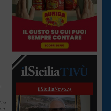
l
ilSiciliaNews
24
d ha
, a