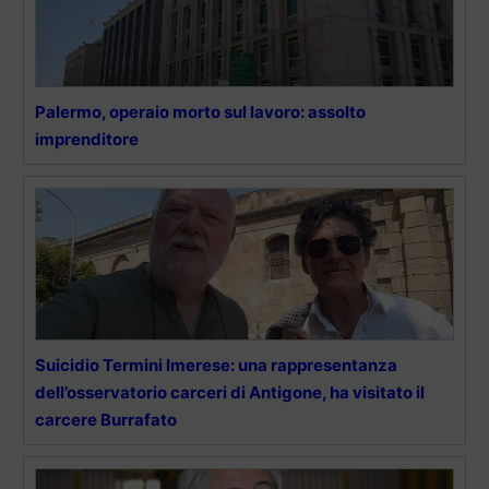
Palermo, operaio morto sul lavoro: assolto
imprenditore
Suicidio Termini Imerese: una rappresentanza
dell’osservatorio carceri di Antigone, ha visitato il
carcere Burrafato