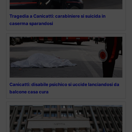
Tragedia a Canicattì: carabiniere si suicida in
caserma sparandosi
Canicattì: disabile psichico si uccide lanciandosi da
balcone casa cura