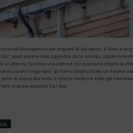
omunità d’accoglienza per migranti di Agrigento, è finito al pro
 Dio”, dopo essere stato aggredito da un somalo, ospite della s
di un alterco, ha preso una pietra e con questa ha colpito la vitt
 hanno curato il nigeriano, gli hanno diagnosticato un trauma cra
punti di sutura alla testa. Il referto medico è stato già trasmes
rtare cosa sia accaduto fra i due
aca