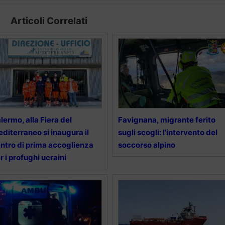
Articoli Correlati
lermo, alla Fiera del
Favignana, migrante ferito
diterraneo si inaugura il
sugli scogli: l’intervento del
ntro di prima accoglienza
soccorso alpino
r i profughi ucraini