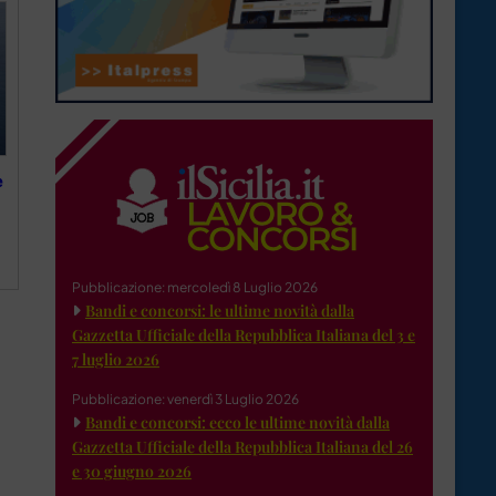
e
Pubblicazione: mercoledì 8 Luglio 2026
Bandi e concorsi: le ultime novità dalla
Gazzetta Ufficiale della Repubblica Italiana del 3 e
7 luglio 2026
Pubblicazione: venerdì 3 Luglio 2026
Bandi e concorsi: ecco le ultime novità dalla
Gazzetta Ufficiale della Repubblica Italiana del 26
e 30 giugno 2026