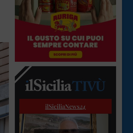
ilSiciliaNews
24