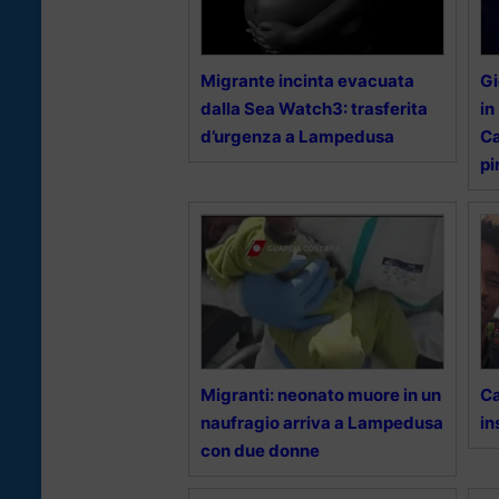
Migrante incinta evacuata
Gi
dalla Sea Watch3: trasferita
in
d’urgenza a Lampedusa
Ca
pi
Migranti: neonato muore in un
Ca
naufragio arriva a Lampedusa
in
con due donne