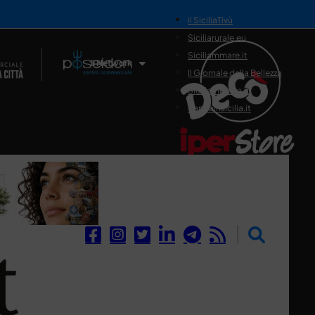
il SiciliaTivù
Siciliarurale.eu
Siciliammare.it
Il Network
Il Giornale della Bellezza
Siciliamedica.it
Sanitainsicilia.it