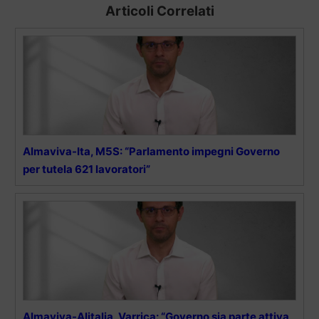
Articoli Correlati
Almaviva-Ita, M5S: “Parlamento impegni Governo
per tutela 621 lavoratori”
Almaviva-Alitalia, Varrica: “Governo sia parte attiva