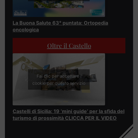
La Buona Salute 63° puntata: Ortopedia
oncologica
Oltre il Castello
Fai clic per accettare i
cookie per questo servizio
Castelli di Sicilia: 19 ‘mini guide’ per la sfida del
turismo di prossimità CLICCA PER IL VIDEO