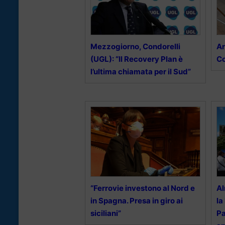
Mezzogiorno, Condorelli
Ar
(UGL): “Il Recovery Plan è
C
l’ultima chiamata per il Sud”
“Ferrovie investono al Nord e
Al
in Spagna. Presa in giro ai
la
siciliani”
Pa