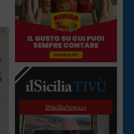
ilSiciliaNews
24