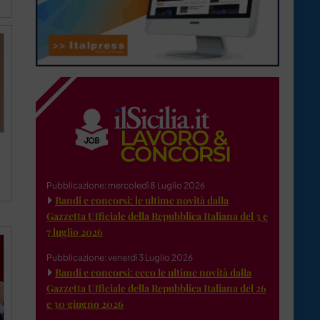
Pubblicazione: mercoledì 8 Luglio 2026
Bandi e concorsi: le ultime novità dalla
Gazzetta Ufficiale della Repubblica Italiana del 3 e
7 luglio 2026
Pubblicazione: venerdì 3 Luglio 2026
Bandi e concorsi: ecco le ultime novità dalla
Gazzetta Ufficiale della Repubblica Italiana del 26
e 30 giugno 2026