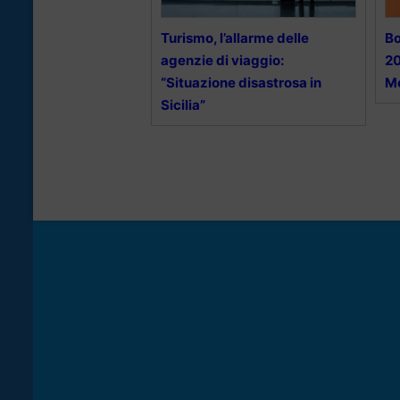
Turismo, l’allarme delle
Bo
agenzie di viaggio:
20
“Situazione disastrosa in
M
Sicilia”