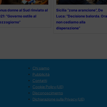
nus donne al Sud rinviato al
Sicilia “zona arancione”, De
21: “Governo ostile al
Luca: “Decisione balorda. Or
ezzogiorno”
non cediamo alla
disperazione”
Chi siamo
Pubblicità
Contatti
Cookie Policy (UE)
Disconoscimento
Dichiarazione sulla Privacy (UE)