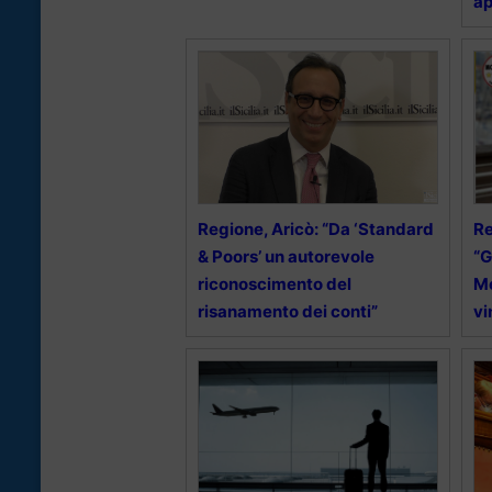
ap
Regione, Aricò: “Da ‘Standard
Re
& Poors’ un autorevole
“G
riconoscimento del
Me
risanamento dei conti”
vi