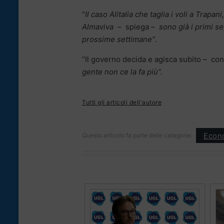
“
Il caso Alitalia che taglia i voli a Trapani
Almaviva
– spiega –
sono già i primi s
prossime settimane”
.
“Il governo decida e agisca subito – con
gente non ce la fa più”.
Tutti gli articoli dell'autore
Econ
Questo articolo fa parte delle categorie: