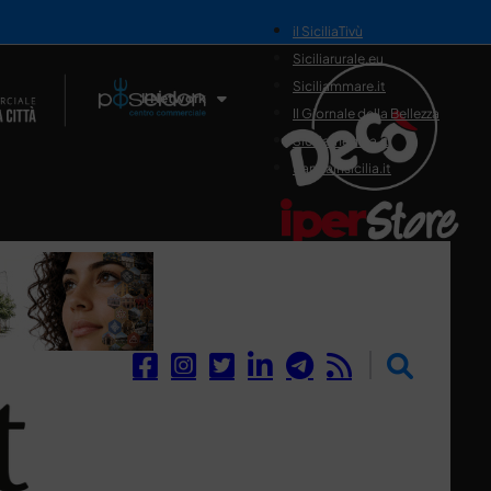
il SiciliaTivù
Siciliarurale.eu
Siciliammare.it
Il Network
Il Giornale della Bellezza
Siciliamedica.it
Sanitainsicilia.it