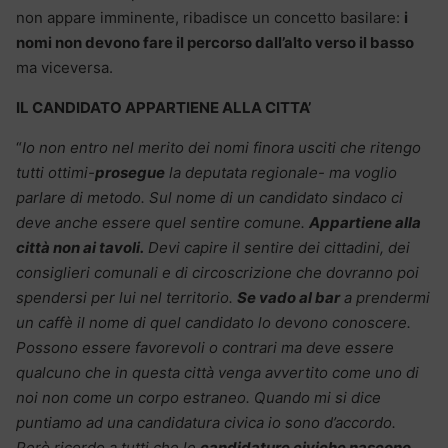
non appare imminente, ribadisce un concetto basilare:
i
nomi non devono fare il percorso dall’alto verso il basso
ma viceversa.
IL CANDIDATO APPARTIENE ALLA CITTA’
“
Io non entro nel merito dei nomi finora usciti che ritengo
tutti ottimi-
prosegue
la deputata regionale- ma voglio
parlare di metodo. Sul nome di un candidato sindaco ci
deve anche essere quel sentire comune.
Appartiene alla
città non ai tavoli.
Devi capire il sentire dei cittadini, dei
consiglieri comunali e di circoscrizione che dovranno poi
spendersi per lui nel territorio.
Se vado al bar
a prendermi
un caffè il nome di quel candidato lo devono conoscere.
Possono essere favorevoli o contrari ma deve essere
qualcuno che in questa città venga avvertito come uno di
noi non come un corpo estraneo. Quando mi si dice
puntiamo ad una candidatura civica io sono d’accordo.
Però ricordo a tutti che le
candidature civiche nascono