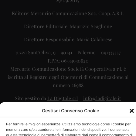
29/09/2015
Editore: Mercurio Comunicazione Soc. Coop. A.R.L.
Direttore Editoriale: Maurizio Scaglione
Direttore Responsabile: Maria Calabrese
p.zza Sant’Oliva, 9 – 90141 – Palermo – 091335557
P.IVA: 06334930820
Mercurio Comunicazione Società Cooperativa a r.l. è
iscritta al Registro degli Operatori di Comunicazione al
numero 26988
Sito gestito da
La Digitale srl
–
info@ladigitale.it
Gestisci Consenso Cookie
Per fornire le migliori esperienze, utilizziamo tecnologie come i cookie per
memorizzare e/o accedere alle informazioni del dispositivo. Il consenso a
queste tecnologie ci permetterà di elaborare dati come il comportamento di