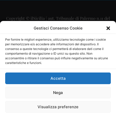
Copyright © ilSicilia | aut. Tribunale di Palermo n.11 del
29/09/2015
Gestisci Consenso Cookie
Editore: Mercurio Comunicazione Soc. Coop. A.R.L.
Per fornire le migliori esperienze, utilizziamo tecnologie come i cookie
per memorizzare e/o accedere alle informazioni del dispositivo. Il
Direttore Editoriale: Maurizio Scaglione
consenso a queste tecnologie ci permetterà di elaborare dati come il
comportamento di navigazione o ID unici su questo sito. Non
Direttore Responsabile: Maria Calabrese
acconsentire o ritirare il consenso può influire negativamente su alcune
caratteristiche e funzioni.
p.zza Sant’Oliva, 9 – 90141 – Palermo – 091335557
P.IVA: 06334930820
Accetta
Mercurio Comunicazione Società Cooperativa a r.l. è
iscritta al Registro degli Operatori di Comunicazione al
Nega
numero 26988
Visualizza preferenze
Sito gestito da
La Digitale srl
–
info@ladigitale.it