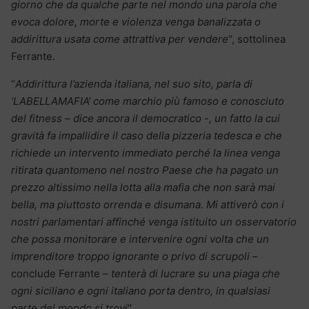
giorno che da qualche parte nel mondo una parola che
evoca dolore, morte e violenza venga banalizzata o
addirittura usata come attrattiva per vendere
“, sottolinea
Ferrante.
“
Addirittura l’azienda italiana, nel suo sito, parla di
‘LABELLAMAFIA’ come marchio più famoso e conosciuto
del fitness – dice ancora il democratico -, un fatto la cui
gravità fa impallidire il caso della pizzeria tedesca e che
richiede un intervento immediato perché la linea venga
ritirata quantomeno nel nostro Paese che ha pagato un
prezzo altissimo nella lotta alla mafia che non sarà mai
bella, ma piuttosto orrenda e disumana. Mi attiverò con i
nostri parlamentari affinché venga istituito un osservatorio
che possa monitorare e intervenire ogni volta che un
imprenditore troppo ignorante o privo di scrupoli
–
conclude Ferrante –
tenterà di lucrare su una piaga che
ogni siciliano e ogni italiano porta dentro, in qualsiasi
parte del mondo si trovi
“.