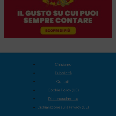
Chi siamo
Pubblicità
Contatti
Cookie Policy (UE)
Disconoscimento
Dichiarazione sulla Privacy (UE)