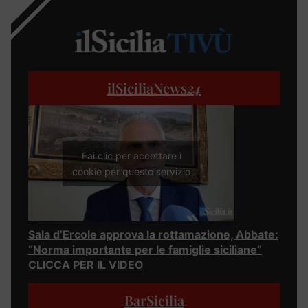
ilSiciliaNews
24
Fai clic per accettare i
cookie per questo servizio
Sala d’Ercole approva la rottamazione, Abbate:
“Norma importante per le famiglie siciliane”
CLICCA PER IL VIDEO
BarSicilia