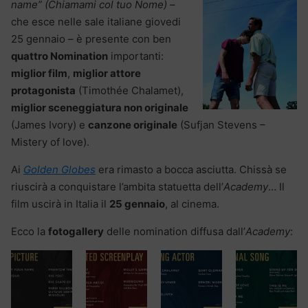
name” (Chiamami col tuo Nome)
–
che esce nelle sale italiane giovedi
25 gennaio – è presente con ben
quattro Nomination
importanti:
miglior film
,
miglior attore
protagonista
(Timothée Chalamet),
miglior sceneggiatura non originale
(James Ivory) e
canzone originale
(Sufjan Stevens –
Mistery of love).
Ai
Golden Globes
era rimasto a bocca asciutta. Chissà se
riuscirà a conquistare l’ambita statuetta dell’
Academy
… Il
film uscirà in Italia il
25 gennaio
, al cinema.
Ecco la
fotogallery
delle nomination diffusa dall’
Academy
: