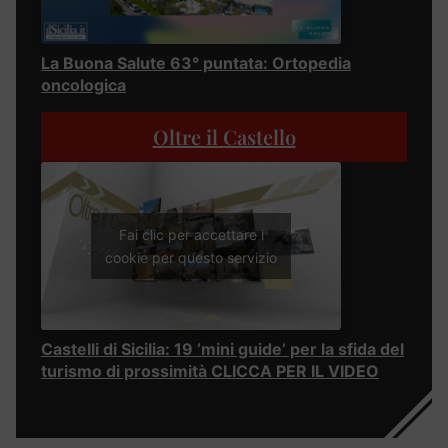
La Buona Salute 63° puntata: Ortopedia
oncologica
Oltre il Castello
Fai clic per accettare i
cookie per questo servizio
Castelli di Sicilia: 19 ‘mini guide’ per la sfida del
turismo di prossimità CLICCA PER IL VIDEO