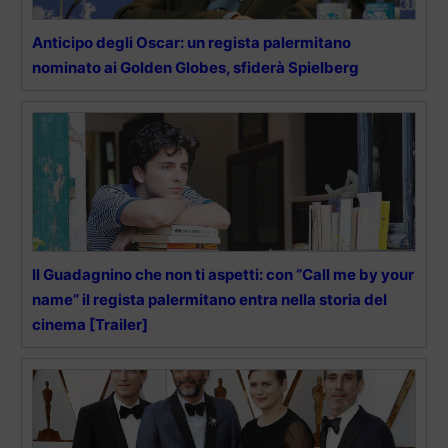
Anticipo degli Oscar: un regista palermitano
nominato ai Golden Globes, sfiderà Spielberg
Il Guadagnino che non ti aspetti: con “Call me by your
name” il regista palermitano entra nella storia del
cinema [Trailer]