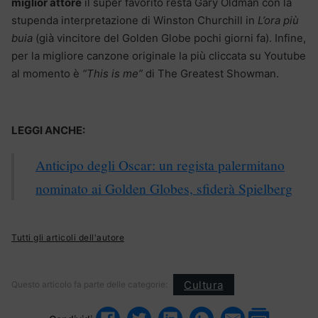
miglior attore
il super favorito resta Gary Oldman con la
stupenda interpretazione di Winston Churchill in
L’ora più
buia
(già vincitore del Golden Globe pochi giorni fa). Infine,
per la migliore canzone originale la più cliccata su Youtube
al momento è
“This is me”
di The Greatest Showman.
LEGGI ANCHE:
Anticipo degli Oscar: un regista palermitano
nominato ai Golden Globes, sfiderà Spielberg
Tutti gli articoli dell'autore
Cultura
Questo articolo fa parte delle categorie: