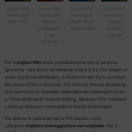
Oscar 2018,
Oscar 2018,
Oscar 2018,
Oscar 2018,
nomination
nomination
nomination
nomination
Miglior film
Miglior
Miglior attore
Miglior
sceneggiatur
protagonista
canzone
a non
originale
originale
Per il
miglior film
molto probabilmente non ci saranno
speranze: sarà quasi certamente lotta a 3 tra
The Shape of
water
(
La forma dell’acqua
, di Guillermo del Toro, vincitore
del Leone d’Oro a Venezia),
The Post
(di Steven Spielberg
che ripercorre lo scandalo
Watergate
del Wahington Post)
e
Three Billboards Outside Ebbing, Missouri
(
Tre manifesti
a Ebbing, Missouri
, commedia di Martin McDonagh).
Più aperte le speranze per il film italiano, nella
categoria
migliore sceneggiatura non originale
. Per il