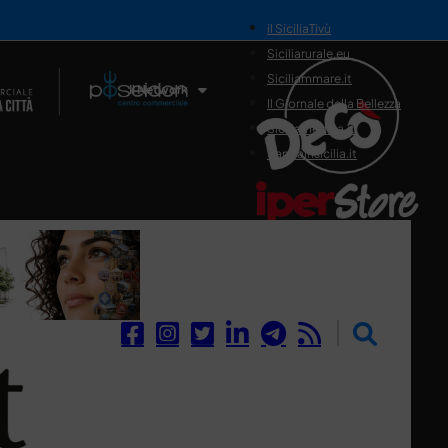
il SiciliaTivù
Siciliarurale.eu
Siciliammare.it
Il Network
Il Giornale della Bellezza
Siciliamedica.it
Sanitainsicilia.it