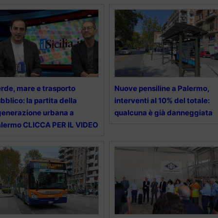
rde, mare e trasporto
Nuove pensiline a Palermo,
bblico: la partita della
interventi al 10% del totale:
generazione urbana a
qualcuna è già danneggiata
lermo CLICCA PER IL VIDEO