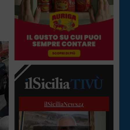
ilSiciliaNews
24