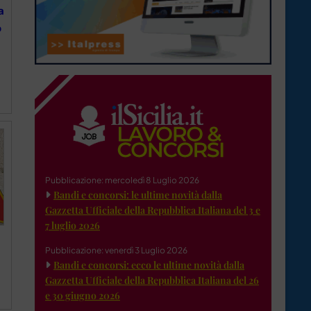
a
o
Pubblicazione: mercoledì 8 Luglio 2026
Bandi e concorsi: le ultime novità dalla
Gazzetta Ufficiale della Repubblica Italiana del 3 e
7 luglio 2026
Pubblicazione: venerdì 3 Luglio 2026
Bandi e concorsi: ecco le ultime novità dalla
Gazzetta Ufficiale della Repubblica Italiana del 26
e 30 giugno 2026