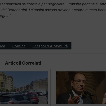
la segnaletica orizzontale per segnalare il transito pedonale. An
a dei Benedettini. I cittadini adesso devono tutelare questo ben
regole
“.
aca
Politica
Trasporti & Mobilità
Articoli Correlati