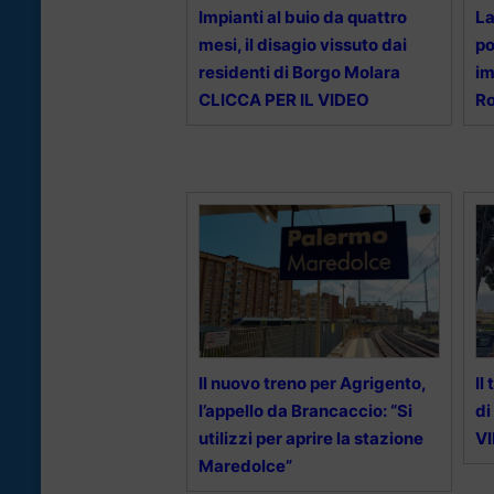
Impianti al buio da quattro
La
mesi, il disagio vissuto dai
po
residenti di Borgo Molara
im
CLICCA PER IL VIDEO
Ro
Il nuovo treno per Agrigento,
Il
l’appello da Brancaccio: “Si
di
utilizzi per aprire la stazione
V
Maredolce”