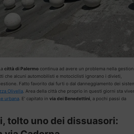
La
città di Palermo
continua ad avere un problema nella gestio
ti che alcuni automobilisti e motociclisti ignorano i divieti,
questione. Fatto favorito dai furti o dal danneggiamento dei siste
zza Olivella
. Area della città che proprio in questi giorni sta viv
one urbana
. E’ capitato in
via dei Benedettini
, a pochi passi da
, tolto uno dei dissuasori:
in via Cadorna