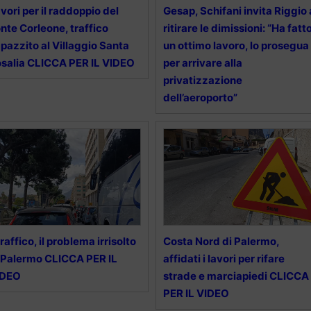
vori per il raddoppio del
Gesap, Schifani invita Riggio 
nte Corleone, traffico
ritirare le dimissioni: “Ha fatt
pazzito al Villaggio Santa
un ottimo lavoro, lo prosegua
salia CLICCA PER IL VIDEO
per arrivare alla
privatizzazione
dell’aeroporto”
 traffico, il problema irrisolto
Costa Nord di Palermo,
 Palermo CLICCA PER IL
affidati i lavori per rifare
IDEO
strade e marciapiedi CLICCA
PER IL VIDEO