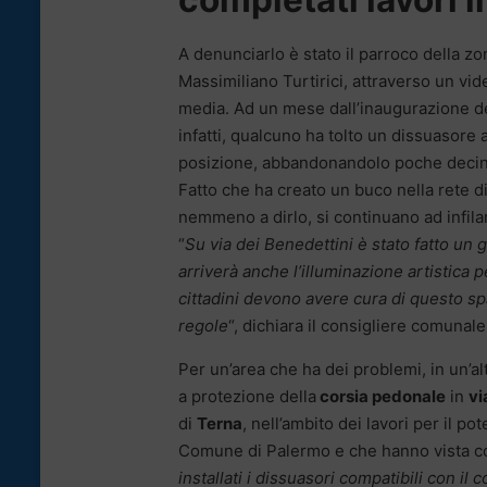
A denunciarlo è stato il parroco della z
Massimiliano Turtirici, attraverso un vid
media. Ad un mese dall’inaugurazione d
infatti, qualcuno ha tolto un dissuasore a
posizione, abbandonandolo poche decine 
Fatto che ha creato un buco nella rete di
nemmeno a dirlo, si continuano ad infila
“
Su via dei Benedettini è stato fatto un 
arriverà anche l’illuminazione artistica 
cittadini devono avere cura di questo sp
regole
“, dichiara il consigliere comunal
Per un’area che ha dei problemi, in un’altr
a protezione della
corsia pedonale
in
vi
di
Terna
, nell’ambito dei lavori per il p
Comune di Palermo e che hanno vista coi
installati i dissuasori compatibili con il