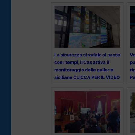
La sicurezza stradale al passo
Ve
con i tempi, il Cas attiva il
pu
monitoraggio delle gallerie
ri
siciliane CLICCA PER IL VIDEO
Pa