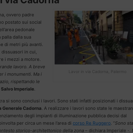
ona, ovvero padre
eo postato sui social
ell’area pedonale
 palla dalla sua
di metri più avanti.
 dissuasori in cui,
re i mezzi a motore.
grande lavoro. A breve
Lavor in via Cadorna, Palermo
per i monumenti. Ma i
azio, rispettando le
e
Salvo Imperiale
.
a si sono conclusi i lavori. Sono stati infatti posizionati i dissua
a Generale Cadorna
. A realizzare i lavori sono state le maestra
otenziamento degli impianti di illuminazione pubblica decisi dal
nvolta per circa un mese l’area di
corso Re Ruggero
. “
Sono sta
 contesto storico-architettonico della zona
– dichiara Imperiale -.
I