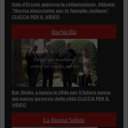
Sala d’Ercole approva la rottamazione, Abbate:
“Norma importante per le famiglie siciliane”
CLICCA PER IL VIDEO
BarSicilia
Fai clic per accettare i
cookie per questo servizio
Bar Sicilia, a Ispica la sfida per il futuro passa
dal nuovo governo della città CLICCA PER IL
VIDEO
La Buona Salute