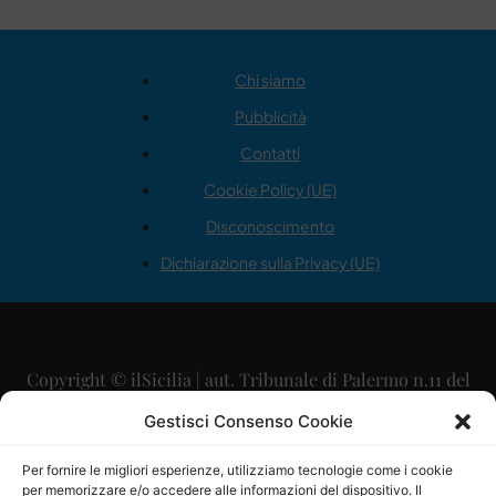
Chi siamo
Pubblicità
Contatti
Cookie Policy (UE)
Disconoscimento
Dichiarazione sulla Privacy (UE)
Copyright © ilSicilia | aut. Tribunale di Palermo n.11 del
29/09/2015
Gestisci Consenso Cookie
Editore: Mercurio Comunicazione Soc. Coop. A.R.L.
Per fornire le migliori esperienze, utilizziamo tecnologie come i cookie
per memorizzare e/o accedere alle informazioni del dispositivo. Il