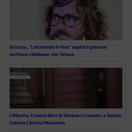
Sciacca, “Letterando in Fest” ospita il giovane
scrittore villalbese Jim Tatano
L’Albatro, il nuovo libro di Simona Lo Iacono, a Spazio
Cultura Libreria Macaione