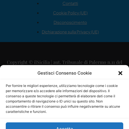
Contatti
Cookie Policy (UE)
Disconoscimento
Dichiarazione sulla Privacy (UE)
Copyright © ilSicilia | aut. Tribunale di Palermo n.11 del
29/09/2015
Gestisci Consenso Cookie
Editore: Mercurio Comunicazione Soc. Coop. A.R.L.
Per fornire le migliori esperienze, utilizziamo tecnologie come i cookie
per memorizzare e/o accedere alle informazioni del dispositivo. Il
Direttore Editoriale: Maurizio Scaglione
consenso a queste tecnologie ci permetterà di elaborare dati come il
comportamento di navigazione o ID unici su questo sito. Non
Direttore Responsabile: Maria Calabrese
acconsentire o ritirare il consenso può influire negativamente su alcune
caratteristiche e funzioni.
p.zza Sant’Oliva, 9 – 90141 – Palermo – 091335557
P.IVA: 06334930820
Accetta