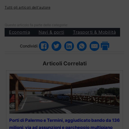
Tutti gli articoli dell'autore
Questo articolo fa parte delle categorie:
Economia
Navi & porti
Trasporti & Mobilità
Condividi
Articoli Correlati
Porti di Palermo e Termini, aggiudicato bando da 136
milioni: via ad assunzioni e parcheggio multipiano