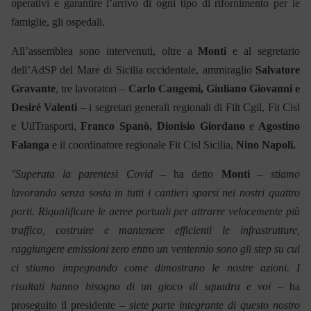
operativi e garantire l’arrivo di ogni tipo di rifornimento per le
famiglie, gli ospedali.
All’assemblea sono intervenuti, oltre a
Monti
e al segretario
dell’AdSP del Mare di Sicilia occidentale, ammiraglio
Salvatore
Gravante
, tre lavoratori –
Carlo Cangemi, Giuliano Giovanni e
Desiré Valenti
– i segretari generali regionali di Filt Cgil, Fit Cisl
e UilTrasporti,
Franco Spanò, Dionisio Giordano
e
Agostino
Falanga
e il coordinatore regionale Fit Cisl Sicilia,
Nino Napoli.
“
Superata la parentesi Covid
– ha detto
Monti
– stiamo
lavorando senza sosta in tutti i cantieri sparsi nei nostri quattro
porti. Riqualificare le aeree portuali per attrarre velocemente più
traffico, costruire e mantenere efficienti le infrastrutture,
raggiungere emissioni zero entro un ventennio sono gli step su cui
ci stiamo impegnando come dimostrano le nostre azioni. I
risultati hanno bisogno di un gioco di squadra e voi –
ha
proseguito il presidente
– siete parte integrante di questo nostro