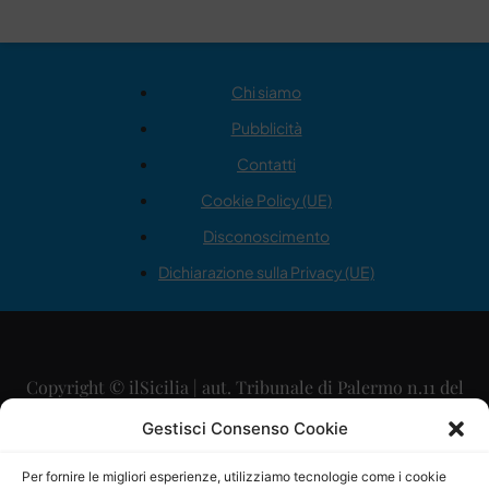
Chi siamo
Pubblicità
Contatti
Cookie Policy (UE)
Disconoscimento
Dichiarazione sulla Privacy (UE)
Copyright © ilSicilia | aut. Tribunale di Palermo n.11 del
29/09/2015
Gestisci Consenso Cookie
Editore: Mercurio Comunicazione Soc. Coop. A.R.L.
Per fornire le migliori esperienze, utilizziamo tecnologie come i cookie