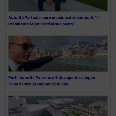
Autorità Portuale, coro unanime dei sindacati: “Il
Presidente Monti resti al suo posto”
Porti: Autorità Palermo affida appalto sviluppo
“Smart Port”, lavori per 22 milioni