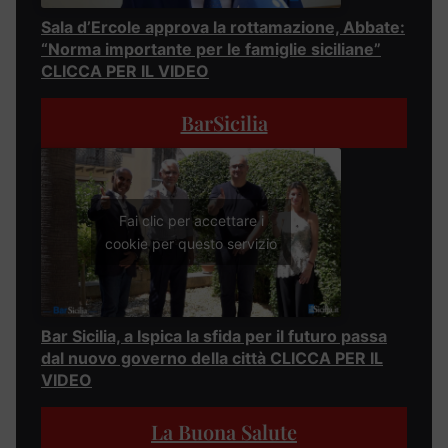
Sala d’Ercole approva la rottamazione, Abbate:
“Norma importante per le famiglie siciliane”
CLICCA PER IL VIDEO
BarSicilia
Fai clic per accettare i
cookie per questo servizio
Bar Sicilia, a Ispica la sfida per il futuro passa
dal nuovo governo della città CLICCA PER IL
VIDEO
La Buona Salute