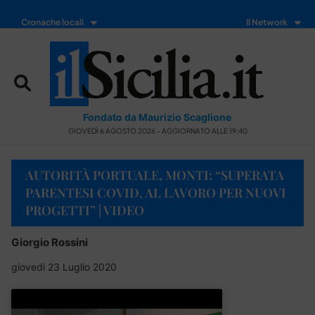
Cronache locali
Il Network
Fondato da Maurizio Scaglione
GIOVEDÌ 6 AGOSTO 2026 - AGGIORNATO ALLE 19:40
AUTORITÀ PORTUALE, MONTI: “SUPERATA
PARENTESI COVID, AL LAVORO PER NUOVI
PROGETTI” | VIDEO
Giorgio Rossini
giovedì 23 Luglio 2020