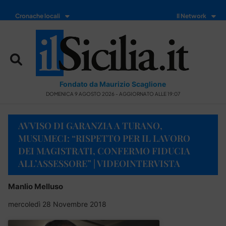
Cronache locali
Il Network
Fondato da Maurizio Scaglione
DOMENICA 9 AGOSTO 2026 - AGGIORNATO ALLE 19:07
AVVISO DI GARANZIA A TURANO,
MUSUMECI: “RISPETTO PER IL LAVORO
DEI MAGISTRATI, CONFERMO FIDUCIA
ALL’ASSESSORE” | VIDEOINTERVISTA
Manlio Melluso
mercoledì 28 Novembre 2018