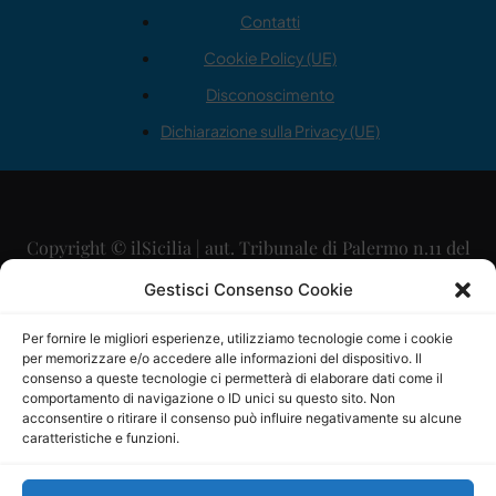
Contatti
Cookie Policy (UE)
Disconoscimento
Dichiarazione sulla Privacy (UE)
Copyright © ilSicilia | aut. Tribunale di Palermo n.11 del
29/09/2015
Gestisci Consenso Cookie
Editore: Mercurio Comunicazione Soc. Coop. A.R.L.
Per fornire le migliori esperienze, utilizziamo tecnologie come i cookie
per memorizzare e/o accedere alle informazioni del dispositivo. Il
Direttore Editoriale: Maurizio Scaglione
consenso a queste tecnologie ci permetterà di elaborare dati come il
comportamento di navigazione o ID unici su questo sito. Non
Direttore Responsabile: Maria Calabrese
acconsentire o ritirare il consenso può influire negativamente su alcune
caratteristiche e funzioni.
p.zza Sant’Oliva, 9 – 90141 – Palermo – 091335557