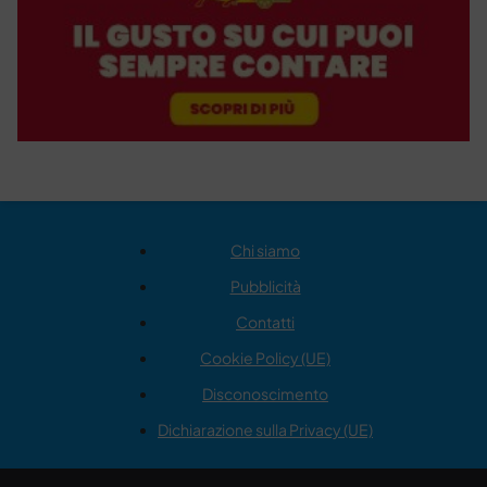
Chi siamo
Pubblicità
Contatti
Cookie Policy (UE)
Disconoscimento
Dichiarazione sulla Privacy (UE)