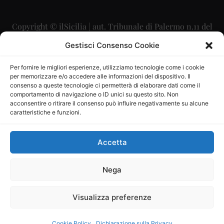
Copyright © ilSicilia | aut. Tribunale di Palermo n.11 del
29/09/2015
Gestisci Consenso Cookie
Editore: Mercurio Comunicazione Soc. Coop. A.R.L.
Per fornire le migliori esperienze, utilizziamo tecnologie come i cookie
per memorizzare e/o accedere alle informazioni del dispositivo. Il
Direttore Editoriale: Maurizio Scaglione
consenso a queste tecnologie ci permetterà di elaborare dati come il
comportamento di navigazione o ID unici su questo sito. Non
Direttore Responsabile: Maria Calabrese
acconsentire o ritirare il consenso può influire negativamente su alcune
caratteristiche e funzioni.
p.zza Sant’Oliva, 9 – 90141 – Palermo – 091335557
P.IVA: 06334930820
Accetta
Mercurio Comunicazione Società Cooperativa a r.l. è
iscritta al Registro degli Operatori di Comunicazione al
Nega
numero 26988
Visualizza preferenze
Sito gestito da
La Digitale srl
–
info@ladigitale.it
Cookie Policy
Dichiarazione sulla Privacy