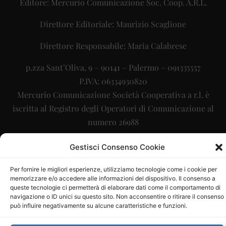
Editore: Mercurio Comunicazione Soc. Coop. A.R.L.
Direttore Editoriale: Maurizio Scaglione
Direttore Responsabile: Maria Calabrese
p.zza Sant’Oliva, 9 – 90141 – Palermo – 091335557
P.IVA: 06334930820
Mercurio Comunicazione Società Cooperativa a r.l. è
iscritta al Registro degli Operatori di Comunicazione al
numero 26988
Sito gestito da
La Digitale srl
–
info@ladigitale.it
Gestisci Consenso Cookie
Per fornire le migliori esperienze, utilizziamo tecnologie come i cookie per
memorizzare e/o accedere alle informazioni del dispositivo. Il consenso a
queste tecnologie ci permetterà di elaborare dati come il comportamento di
navigazione o ID unici su questo sito. Non acconsentire o ritirare il consenso
può influire negativamente su alcune caratteristiche e funzioni.