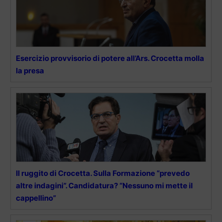
Esercizio provvisorio di potere all’Ars. Crocetta molla
la presa
Il ruggito di Crocetta. Sulla Formazione “prevedo
altre indagini”. Candidatura? “Nessuno mi mette il
cappellino”