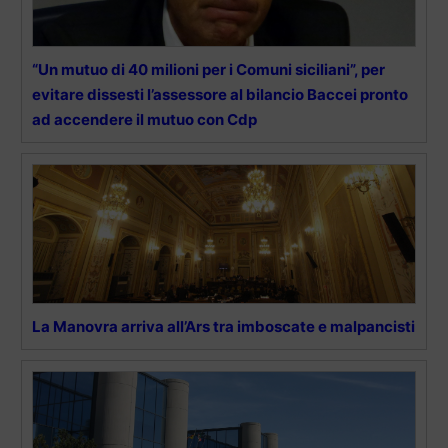
“Un mutuo di 40 milioni per i Comuni siciliani”, per
evitare dissesti l’assessore al bilancio Baccei pronto
ad accendere il mutuo con Cdp
La Manovra arriva all’Ars tra imboscate e malpancisti