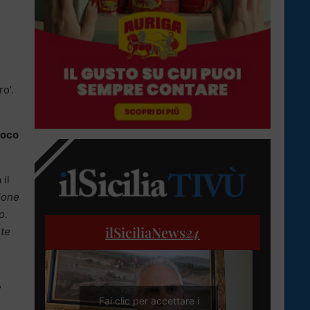
ro’.
ioco
 il
ione
o.
ilSiciliaNews
24
rte
,
Fai clic per accettare i