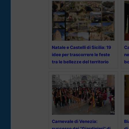
Natale e Castelli di Sicilia: 19
Ca
idee per trascorrere le feste
ne
tra le bellezze del territorio
bo
Carnevale di Venezia:
Bi
successo dei “Giardinieri” di
di