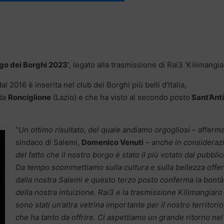
go dei Borghi 2023’
, legato alla trasmissione di Rai3 ‘Kilimangia
al 2016 è inserita nel club dei Borghi più belli d’Italia,
 da
Ronciglione
(Lazio) e che ha visto al secondo posto
Sant’Ant
“
Un ottimo risultato, del quale andiamo orgogliosi
– afferma
sindaco di Salemi,
Domenico Venuti
–
anche in consideraz
del fatto che il nostro borgo è stato il più votato dal pubblic
Da tempo scommettiamo sulla cultura e sulla bellezza offe
dalla nostra Salemi e questo terzo posto conferma la bontà
della nostra intuizione. Rai3 e la trasmissione Kilimangiaro
sono stati un’altra vetrina importante per il nostro territorio
che ha tanto da offrire. Ci aspettiamo un grande ritorno nel