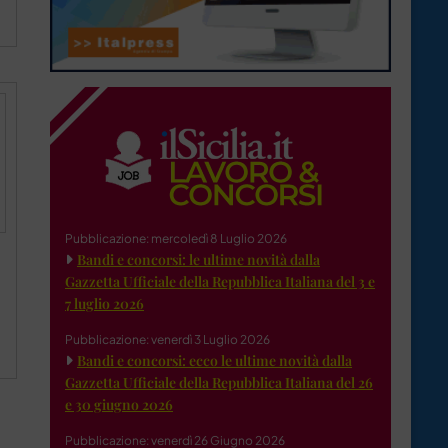
Pubblicazione: mercoledì 8 Luglio 2026
Bandi e concorsi: le ultime novità dalla
Gazzetta Ufficiale della Repubblica Italiana del 3 e
7 luglio 2026
Pubblicazione: venerdì 3 Luglio 2026
Bandi e concorsi: ecco le ultime novità dalla
Gazzetta Ufficiale della Repubblica Italiana del 26
e 30 giugno 2026
Pubblicazione: venerdì 26 Giugno 2026