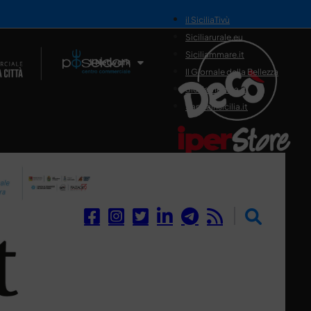
il SiciliaTivù
Siciliarurale.eu
Siciliammare.it
Il Network
Il Giornale della Bellezza
Siciliamedica.it
Sanitainsicilia.it