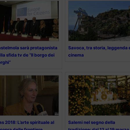
stelmola sarà protagonista
Savoca, tra storia, leggenda 
lla sfida tv de “Il borgo dei
cinema
rghi”
as 2018: L’arte spirituale al
Salemi nel segno della
 sopra delle frontiere
tradizione: dal 12 al 19 marzo