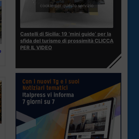
cookie per questo servizio
Castelli di Sicilia: 19 ‘mini guide’ per la
sfida del turismo di prossimità CLICCA
PER IL VIDEO
e