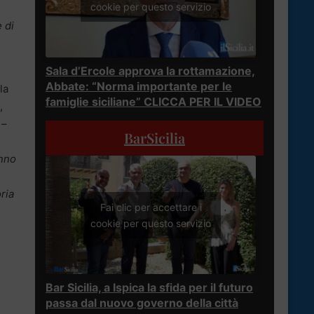
cookie per questo servizio
 di
Sala d’Ercole approva la rottamazione,
Abbate: “Norma importante per le
la
famiglie siciliane” CLICCA PER IL VIDEO
,
–
BarSicilia
anno
ria
Fai clic per accettare i
cookie per questo servizio
Bar Sicilia, a Ispica la sfida per il futuro
passa dal nuovo governo della città