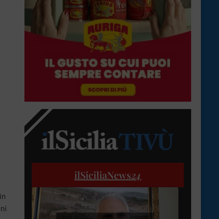
ilSiciliaNews
24
in
oni