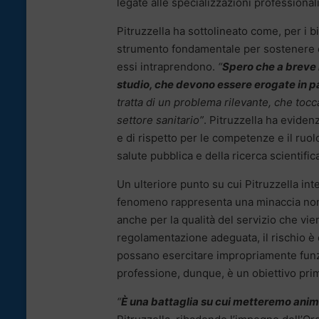
legate alle specializzazioni professionali
Pitruzzella ha sottolineato come, per i b
strumento fondamentale per sostenere e 
essi intraprendono.
“
Spero che a breve 
studio, che devono essere erogate in pa
tratta di un problema rilevante, che tocca 
settore sanitario”
. Pitruzzella ha evide
e di rispetto per le competenze e il ruol
salute pubblica e della ricerca scientific
Un ulteriore punto su cui Pitruzzella int
fenomeno rappresenta una minaccia non s
anche per la qualità del servizio che vie
regolamentazione adeguata, il rischio è
possano esercitare impropriamente funzion
professione, dunque, è un obiettivo prima
“
È una battaglia su cui metteremo anima