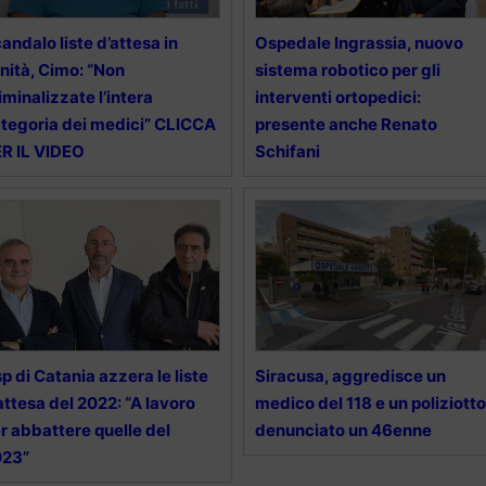
andalo liste d’attesa in
Ospedale Ingrassia, nuovo
nità, Cimo: “Non
sistema robotico per gli
iminalizzate l’intera
interventi ortopedici:
tegoria dei medici” CLICCA
presente anche Renato
R IL VIDEO
Schifani
p di Catania azzera le liste
Siracusa, aggredisce un
attesa del 2022: “A lavoro
medico del 118 e un poliziotto
r abbattere quelle del
denunciato un 46enne
023”