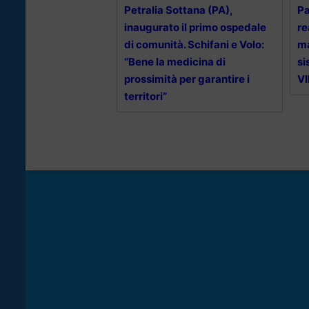
Petralia Sottana (PA),
Pa
inaugurato il primo ospedale
re
di comunità. Schifani e Volo:
ma
“Bene la medicina di
si
prossimità per garantire i
V
territori”