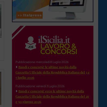
Pubblicazione: mercoledì 8 Luglio 2026
Bandi e concorsi: le ultime novità dalla
Gazzetta Ufficiale della Repubblica Italiana del 3 e
7 luglio 2026
Pubblicazione: venerdì 3 Luglio 2026
Bandi e concorsi: ecco le ultime novità dalla
Gazzetta Ufficiale della Repubblica Italiana del 26
e 30 giugno 2026