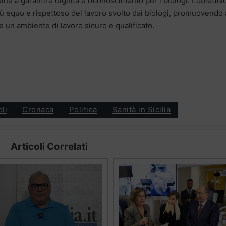
ine a garantire dignità e riconoscimento per i biologi. L’obiettiv
più equo e rispettoso del lavoro svolto dai biologi, promuovendo 
e un ambiente di lavoro sicuro e qualificato.
oli
Cronaca
Politica
Sanità in Sicilia
Articoli Correlati