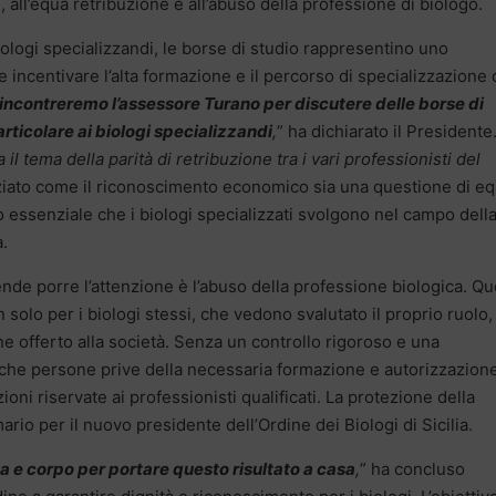
, all’equa retribuzione e all’abuso della professione di biologo.
iologi specializzandi, le borse di studio rappresentino uno
incentivare l’alta formazione e il percorso di specializzazione
incontreremo l’assessore Turano per discutere delle borse di
rticolare ai biologi specializzandi
,
” ha dichiarato il Presidente
il tema della parità di retribuzione tra i vari professionisti del
nziato come il riconoscimento economico sia una questione di eq
o essenziale che i biologi specializzati svolgono nel campo dell
a.
ende porre l’attenzione è l’abuso della professione biologica. Q
olo per i biologi stessi, che vedono svalutato il proprio ruolo
ne offerto alla società. Senza un controllo rigoroso e una
 che persone prive della necessaria formazione e autorizzazion
i riservate ai professionisti qualificati. La protezione della
rio per il nuovo presidente dell’Ordine dei Biologi di Sicilia.
 e corpo per portare questo risultato a casa
,
” ha concluso