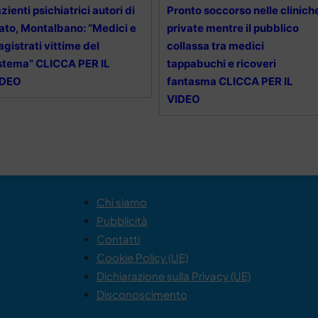
zienti psichiatrici autori di
Pronto soccorso nelle clinich
ato, Montalbano: “Medici e
private mentre il pubblico
gistrati vittime del
collassa tra medici
stema” CLICCA PER IL
tappabuchi e ricoveri
IDEO
fantasma CLICCA PER IL
VIDEO
Chi siamo
Pubblicità
Contatti
Cookie Policy (UE)
Dichiarazione sulla Privacy (UE)
Disconoscimento