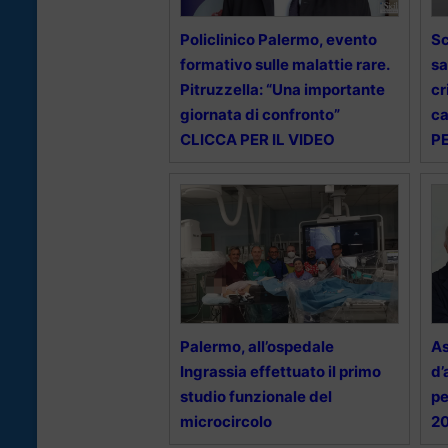
Policlinico Palermo, evento
Sc
formativo sulle malattie rare.
sa
Pitruzzella: “Una importante
cr
giornata di confronto”
ca
CLICCA PER IL VIDEO
PE
Palermo, all’ospedale
As
Ingrassia effettuato il primo
d’
studio funzionale del
pe
microcircolo
2