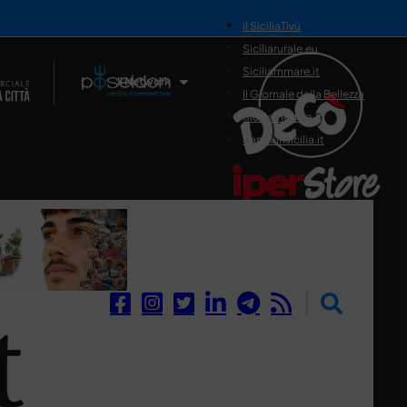
il SiciliaTivù
Siciliarurale.eu
Siciliammare.it
Il Network
Il Giornale della Bellezza
Siciliamedica.it
Sanitainsicilia.it