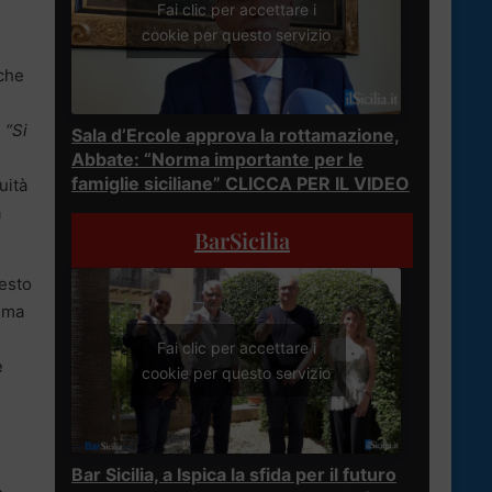
Fai clic per accettare i
cookie per questo servizio
 che
.
“Si
Sala d’Ercole approva la rottamazione,
Abbate: “Norma importante per le
famiglie siciliane” CLICCA PER IL VIDEO
uità
a
BarSicilia
uesto
, ma
Fai clic per accettare i
e
cookie per questo servizio
Bar Sicilia, a Ispica la sfida per il futuro