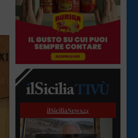
ilSiciliaNews
24