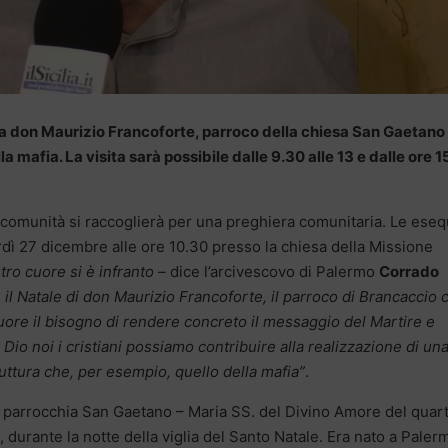
o a don Maurizio Francoforte, parroco della chiesa San Gaetano
lla mafia. La visita sarà possibile dalle 9.30 alle 13 e dalle ore 
 comunità si raccoglierà per una preghiera comunitaria. Le eseq
dì 27 dicembre alle ore 10.30 presso la chiesa della Missione
stro cuore si è infranto –
dice l’arcivescovo di Palermo
Corrado
l Natale di don Maurizio Francoforte, il parroco di Brancaccio 
uore il bisogno di rendere concreto il messaggio del Martire e
 Dio noi i cristiani possiamo contribuire alla realizzazione di un
ruttura che, per esempio, quello della mafia”
.
 parrocchia San Gaetano – Maria SS. del Divino Amore del quar
durante la notte della viglia del Santo Natale. Era nato a Palerm