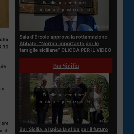
Fai clic per accettare i
cookie per questo servizio
Sala d’Ercole approva la rottamazione,
 che
Abbate: “Norma importante per le
15.30
famiglie siciliane” CLICCA PER IL VIDEO
BarSicilia
uie
che
Fai clic per accettare i
cookie per questo servizio
a
tiere
Bar Sicilia, a Ispica la sfida per il futuro
o il