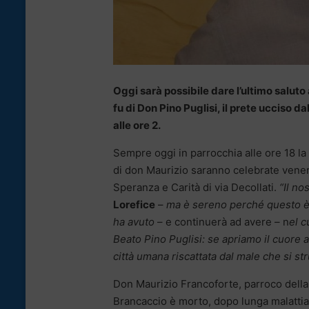
Oggi sarà possibile dare l’ultimo salut
fu di Don Pino Puglisi, il prete ucciso da
alle ore 2.
Sempre oggi in parrocchia alle ore 18 la
di don Maurizio saranno celebrate vener
Speranza e Carità di via Decollati.
“Il no
Lorefice
–
ma è sereno perché questo è i
ha avuto
– e continuerà ad avere – n
el c
Beato Pino Puglisi: se apriamo il cuore a
città umana riscattata dal male che si st
Don Maurizio Francoforte, parroco della
Brancaccio è morto, dopo lunga malattia, 