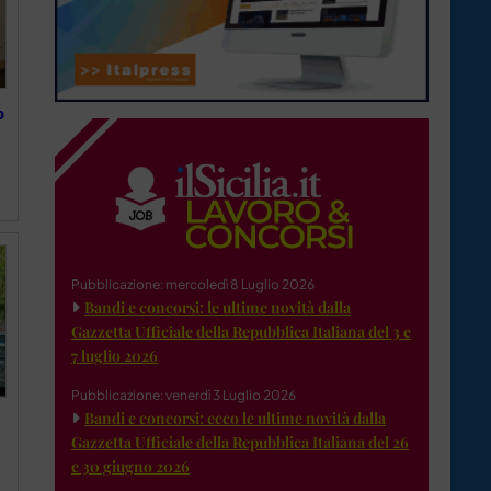
o
Pubblicazione: mercoledì 8 Luglio 2026
Bandi e concorsi: le ultime novità dalla
Gazzetta Ufficiale della Repubblica Italiana del 3 e
7 luglio 2026
Pubblicazione: venerdì 3 Luglio 2026
Bandi e concorsi: ecco le ultime novità dalla
Gazzetta Ufficiale della Repubblica Italiana del 26
e 30 giugno 2026