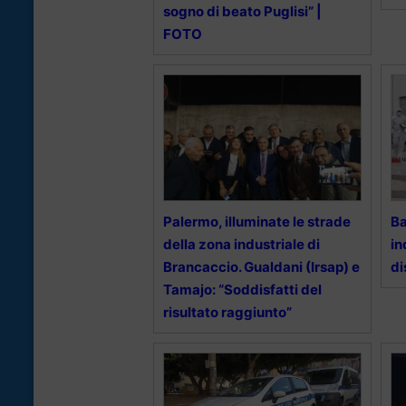
sogno di beato Puglisi” |
FOTO
Palermo, illuminate le strade
Ba
della zona industriale di
in
Brancaccio. Gualdani (Irsap) e
di
Tamajo: “Soddisfatti del
risultato raggiunto”