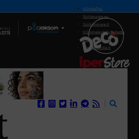
il SiciliaTivù
Siciliarurale.eu
Siciliammare.it
Il Network
Il Giornale della Bellezza
Siciliamedica.it
Sanitainsicilia.it