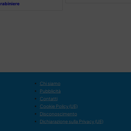
rabiniere
Chi siamo
Pubblicità
Contatti
Cookie Policy (UE)
Disconoscimento
Dichiarazione sulla Privacy (UE)