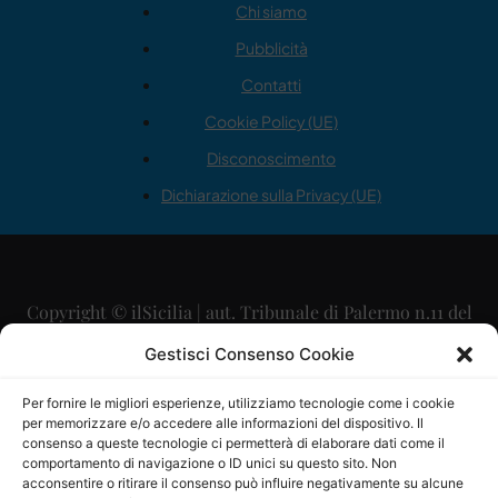
Chi siamo
Pubblicità
Contatti
Cookie Policy (UE)
Disconoscimento
Dichiarazione sulla Privacy (UE)
Copyright © ilSicilia | aut. Tribunale di Palermo n.11 del
29/09/2015
Gestisci Consenso Cookie
Editore: Mercurio Comunicazione Soc. Coop. A.R.L.
Per fornire le migliori esperienze, utilizziamo tecnologie come i cookie
per memorizzare e/o accedere alle informazioni del dispositivo. Il
Direttore Editoriale: Maurizio Scaglione
consenso a queste tecnologie ci permetterà di elaborare dati come il
comportamento di navigazione o ID unici su questo sito. Non
Direttore Responsabile: Maria Calabrese
acconsentire o ritirare il consenso può influire negativamente su alcune