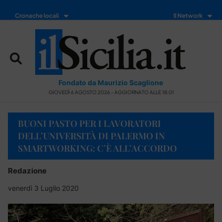
Cronache locali
Il Network
Fondato da Maurizio Scaglione
GIOVEDÌ 6 AGOSTO 2026 - AGGIORNATO ALLE 18:01
BUONI PASTO PER I LAVORATORI
DELL’UNIVERSITÀ DI PALERMO IN
SMARTWORKING: C’È ALL’ACCORDO
Redazione
venerdì 3 Luglio 2020