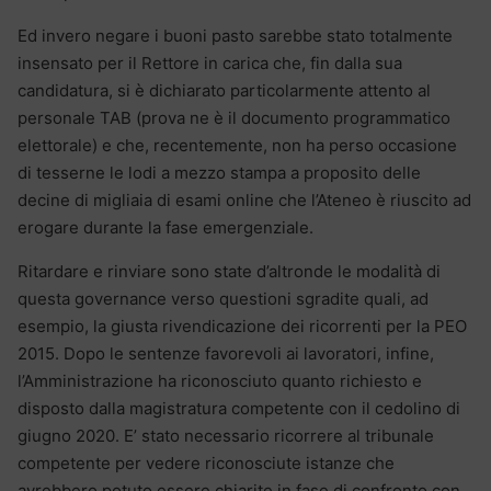
Ed invero negare i buoni pasto sarebbe stato totalmente
insensato per il Rettore in carica che, fin dalla sua
candidatura, si è dichiarato particolarmente attento al
personale TAB (prova ne è il documento programmatico
elettorale) e che, recentemente, non ha perso occasione
di tesserne le lodi a mezzo stampa a proposito delle
decine di migliaia di esami online che l’Ateneo è riuscito ad
erogare durante la fase emergenziale.
Ritardare e rinviare sono state d’altronde le modalità di
questa governance verso questioni sgradite quali, ad
esempio, la giusta rivendicazione dei ricorrenti per la PEO
2015. Dopo le sentenze favorevoli ai lavoratori, infine,
l’Amministrazione ha riconosciuto quanto richiesto e
disposto dalla magistratura competente con il cedolino di
giugno 2020. E’ stato necessario ricorrere al tribunale
competente per vedere riconosciute istanze che
avrebbero potuto essere chiarite in fase di confronto con