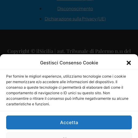
Disconoscimento
Dichiarazione sulla Privacy (UE)
Copyright © ilSicilia | aut. Tribunale di Palermo n.11 del
29/09/2015
Gestisci Consenso Cookie
Editore: Mercurio Comunicazione Soc. Coop. A.R.L.
Per fornire le migliori esperienze, utilizziamo tecnologie come i cookie
per memorizzare e/o accedere alle informazioni del dispositivo. Il
Direttore Editoriale: Maurizio Scaglione
consenso a queste tecnologie ci permetterà di elaborare dati come il
comportamento di navigazione o ID unici su questo sito. Non
Direttore Responsabile: Maria Calabrese
acconsentire o ritirare il consenso può influire negativamente su alcune
caratteristiche e funzioni.
p.zza Sant’Oliva, 9 – 90141 – Palermo – 091335557
P.IVA: 06334930820
Accetta
Mercurio Comunicazione Società Cooperativa a r.l. è
iscritta al Registro degli Operatori di Comunicazione al