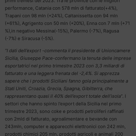
primi tremesi del 2023. Tra le province con le migliori
performance, Catania con 578 mln di fatturato(+4%),
Trapani con 98 mln (+24%), Caltanissetta con 94 mln
(+61%), Agrigento con 50 mln (+20%), Enna con 7 mln (+71
%),in negativo Messina(-15%), Palermo (-7%), Ragusa
(-7%) e Siracusa (-5%).
“I dati dell’export -commenta il presidente di Unioncamere
Sicilia, Giuseppe Pace-confermano la tenuta delle imprese
esportatrici nel primo trimestre 2023 con 3,3 miliardi di
fatturato e una leggera frenata del -2,4%. Si apprezza
sapere che i prodotti Siciliani fanno gola principalmente a
Stati Uniti, Croazia, Grecia, Spagna, Gibilterra, che
rappresentano quasi il 40% dell’export totale dell’isola
“. I
settori che hanno spinto l’export della Sicilia nel primo
trimestre 2023, sono coke e prodotti petroliferi raffinati
con 2mld di fatturato, agroalimentare e bevande con
243mln, computer e apparecchi elettronici con 242 mln,
prodotti chimici 205 mln, prodotti agricoli e animali 200