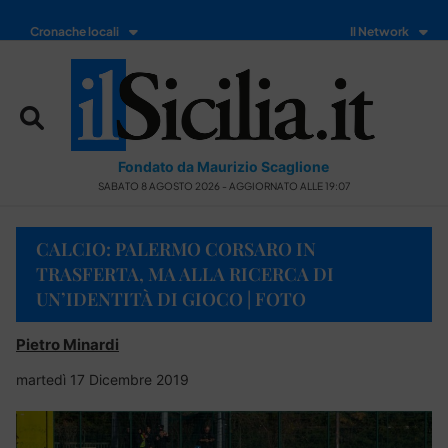
Cronache locali
Il Network
Fondato da Maurizio Scaglione
SABATO 8 AGOSTO 2026 - AGGIORNATO ALLE 19:07
CALCIO: PALERMO CORSARO IN
TRASFERTA, MA ALLA RICERCA DI
UN’IDENTITÀ DI GIOCO | FOTO
Pietro Minardi
martedì 17 Dicembre 2019