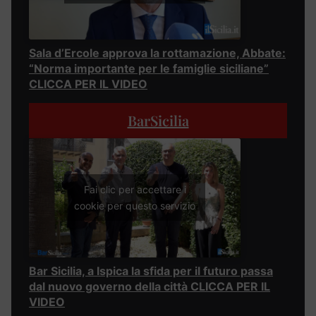
Sala d’Ercole approva la rottamazione, Abbate:
“Norma importante per le famiglie siciliane”
CLICCA PER IL VIDEO
BarSicilia
Fai clic per accettare i
cookie per questo servizio
Bar Sicilia, a Ispica la sfida per il futuro passa
dal nuovo governo della città CLICCA PER IL
VIDEO