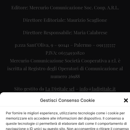
Editore: Mercurio Comunicazione Soc. Coop. A.R.L.
Direttore Editoriale: Maurizio Scaglione
Direttore Responsabile: Maria Calabrese
p.zza Sant’Oliva, 9 – 90141 – Palermo – 091335557
P.IVA: 06334930820
Mercurio Comunicazione Società Cooperativa a r.l. è
iscritta al Registro degli Operatori di Comunicazione al
numero 26988
Sito gestito da
La Digitale srl
–
info@ladigitale.it
Gestisci Consenso Cookie
Per fornire le migliori esperienze, utilizziamo tecnologie come i cookie per
memorizzare e/o accedere alle informazioni del dispositivo. Il consenso a
queste tecnologie ci permetterà di elaborare dati come il comportamento di
navigazione o ID unici su questo sito. Non acconsentire o ritirare il consenso