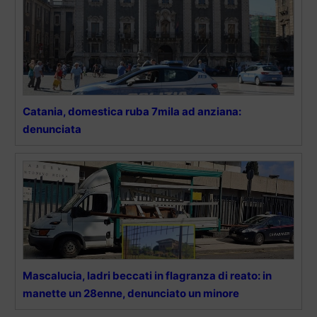
Catania, domestica ruba 7mila ad anziana:
denunciata
Mascalucia, ladri beccati in flagranza di reato: in
manette un 28enne, denunciato un minore