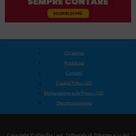
Chi siamo
Pubblicità
Contatti
Cookie Policy (UE)
Dichiarazione sulla Privacy (UE)
Disconoscimento
Copyright © ilSicilia | aut. Tribunale di Palermo n.11 del