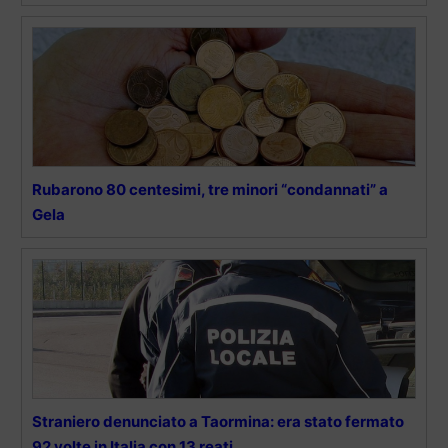
Rubarono 80 centesimi, tre minori “condannati” a
Gela
Straniero denunciato a Taormina: era stato fermato
92 volte in Italia con 13 reati