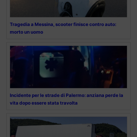
Tragedia a Messina, scooter finisce contro auto:
morto un uomo
Incidente per le strade di Palermo: anziana perde la
vita dopo essere stata travolta