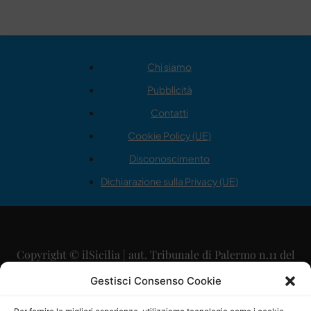
Chi siamo
Pubblicità
Contatti
Cookie Policy (UE)
Disconoscimento
Dichiarazione sulla Privacy (UE)
Copyright © ilSicilia | aut. Tribunale di Palermo n.11 del
29/09/2015
Gestisci Consenso Cookie
Editore: Mercurio Comunicazione Soc. Coop. A.R.L.