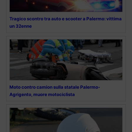
Tragico scontro tra auto e scooter a Palermo: vittima
un 32enne
Moto contro camion sulla statale Palermo-
Agrigento, muore motociclista