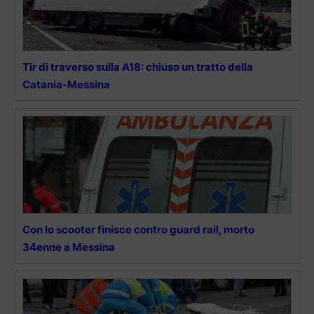
Tir di traverso sulla A18: chiuso un tratto della
Catania-Messina
Con lo scooter finisce contro guard rail, morto
34enne a Messina