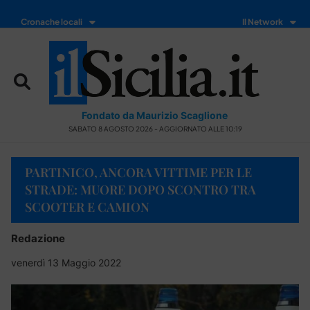
Cronache locali
Il Network
Fondato da Maurizio Scaglione
SABATO 8 AGOSTO 2026 - AGGIORNATO ALLE 10:19
PARTINICO, ANCORA VITTIME PER LE
STRADE: MUORE DOPO SCONTRO TRA
SCOOTER E CAMION
Redazione
venerdì 13 Maggio 2022