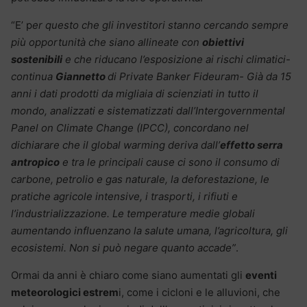
“E’ p
er questo che gli investitori stanno cercando sempre
più opportunità che siano allineate con
obiettivi
sostenibili
e che riducano l’esposizione ai rischi climatici-
continua
Giannetto
di Private Banker Fideuram- Già da 15
anni i dati prodotti da migliaia di scienziati in tutto il
mondo, analizzati e sistematizzati dall’Intergovernmental
Panel on Climate Change (IPCC), concordano nel
dichiarare che il global warming deriva dall’
effetto serra
antropico
e tra le principali cause ci sono il consumo di
carbone, petrolio e gas naturale, la deforestazione, le
pratiche agricole intensive, i trasporti, i rifiuti e
l’industrializzazione. Le temperature medie globali
aumentando influenzano la salute umana, l’agricoltura, gli
ecosistemi. Non si può negare quanto accade”
.
Ormai da anni è chiaro come siano aumentati gli
eventi
meteorologici estrem
i, come i cicloni e le alluvioni, che