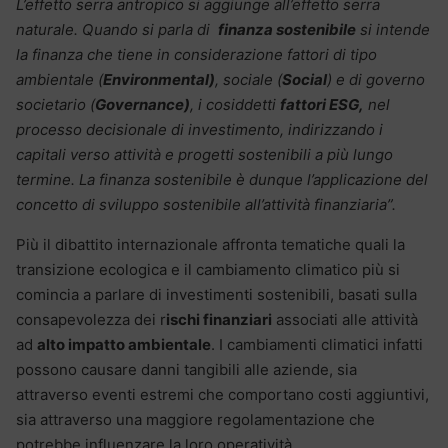
L’effetto serra antropico si aggiunge all’effetto serra
naturale. Quando si parla di
finanza sostenibile
si intende
la finanza che tiene in considerazione fattori di tipo
ambientale (
Environmental)
, sociale (
Social
) e di governo
societario (
Governance)
, i cosiddetti
fattori ESG,
nel
processo decisionale di investimento, indirizzando i
capitali verso attività e progetti sostenibili a più lungo
termine. La finanza sostenibile è dunque l’applicazione del
concetto di sviluppo sostenibile all’attività finanziaria”.
Più il dibattito internazionale affronta tematiche quali la
transizione ecologica e il cambiamento climatico più si
comincia a parlare di investimenti sostenibili, basati sulla
consapevolezza dei r
ischi finanziari
associati alle attività
ad
alto impatto ambientale
. I cambiamenti climatici infatti
possono causare danni tangibili alle aziende, sia
attraverso eventi estremi che comportano costi aggiuntivi,
sia attraverso una maggiore regolamentazione che
potrebbe influenzare la loro operatività.