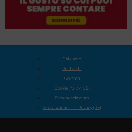
Chi siamo
Pubblicità
Contatti
Cookie Policy (UE)
Disconoscimento
Dichiarazione sulla Privacy (UE)