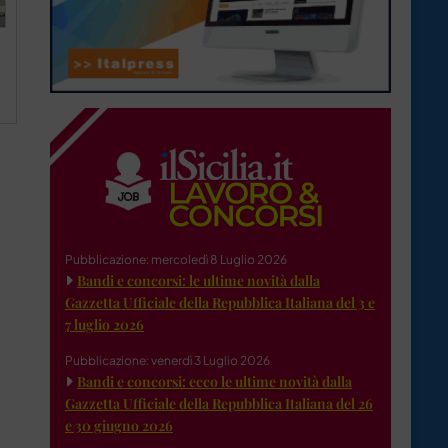
Pubblicazione: mercoledì 8 Luglio 2026
Bandi e concorsi: le ultime novità dalla
Gazzetta Ufficiale della Repubblica Italiana del 3 e
7 luglio 2026
Pubblicazione: venerdì 3 Luglio 2026
Bandi e concorsi: ecco le ultime novità dalla
Gazzetta Ufficiale della Repubblica Italiana del 26
e 30 giugno 2026