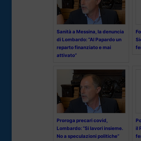
Sanità a Messina, la denuncia
Fo
di Lombardo: “Al Papardo un
Si
reparto finanziato e mai
fe
attivato”
Proroga precari covid,
Po
Lombardo: “Si lavori insieme.
il
No a speculazioni politiche”
fe