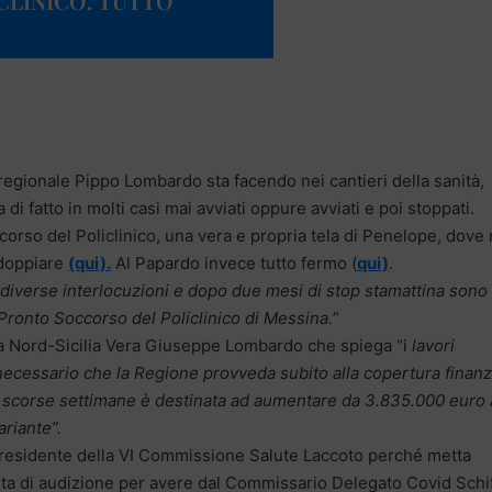
ICLINICO. TUTTO
 regionale Pippo Lombardo sta facendo nei cantieri della sanità,
fatto in molti casi mai avviati oppure avviati e poi stoppati.
occorso del Policlinico, una vera e propria tela di Penelope, dove 
addoppiare
(qui).
Al Papardo invece tutto fermo (
qui)
.
, diverse interlocuzioni e dopo due mesi di stop stamattina sono
 Pronto Soccorso del Policlinico di Messina.
”
ma Nord-Sicilia Vera Giuseppe Lombardo che spiega “i
lavori
ecessario che la Regione provveda subito alla copertura finanz
e scorse settimane è destinata ad aumentare da 3.835.000 euro 
ariante”.
residente della VI Commissione Salute Laccoto perché metta
ta di audizione per avere dal Commissario Delegato Covid Schi