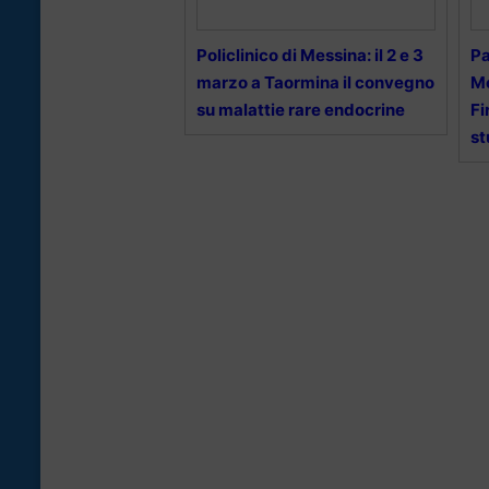
Policlinico di Messina: il 2 e 3
Pa
marzo a Taormina il convegno
Me
su malattie rare endocrine
Fi
st