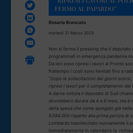
“RIPRESI I LAVORI AL POL
FERMO AL PAPARDO”
Rosaria Brancato
martedì 21 Marzo 2023
Non si ferma il pressing che il deputato
programmati in emergenza pandemia ma di 
Da ieri sono ripresi i lavori al Pronto s
frattempo i costi sono lievitati fino a r
“
Dopo le sollecitazioni dei giorni scorsi
ripresi i lavori per il completamento del
A darne notizia il deputato di Sud chia
dovrebbero durare da 4 a 6 mesi, ma è n
della spesa che come spiegato già nell
6.584.000 rispetto alla prima perizia di v
Lombardo hasollecitato nuovamente il p
immediatamente in calendario la richies