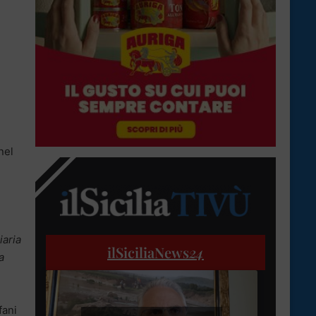
nel
iaria
ilSiciliaNews
24
a
fani