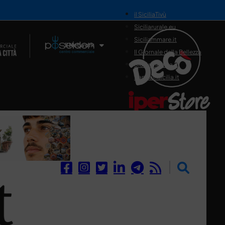
il SiciliaTivù
Siciliarurale.eu
Siciliammare.it
Il Network
Il Giornale della Bellezza
Siciliamedica.it
Sanitainsicilia.it