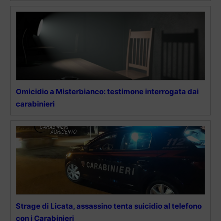
Omicidio a Misterbianco: testimone interrogata dai
carabinieri
Strage di Licata, assassino tenta suicidio al telefono
con i Carabinieri