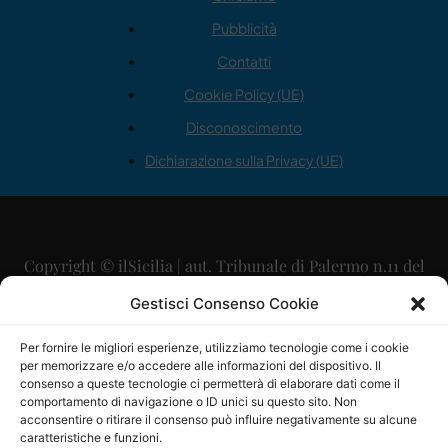
Pubblicità
Contatti
Cookie Policy (UE)
Disconoscimento
Dichiarazione sulla Privacy (UE)
Copyright © ilSicilia | aut. Tribunale di Palermo n.11 del
29/09/2015
Gestisci Consenso Cookie
Editore: Mercurio Comunicazione Soc. Coop. A.R.L.
Per fornire le migliori esperienze, utilizziamo tecnologie come i cookie
per memorizzare e/o accedere alle informazioni del dispositivo. Il
Direttore Editoriale: Maurizio Scaglione
consenso a queste tecnologie ci permetterà di elaborare dati come il
comportamento di navigazione o ID unici su questo sito. Non
Direttore Responsabile: Maria Calabrese
acconsentire o ritirare il consenso può influire negativamente su alcune
caratteristiche e funzioni.