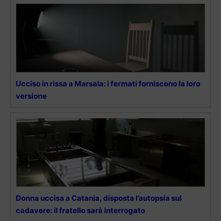
Ucciso in rissa a Marsala: i fermati forniscono la loro
versione
Donna uccisa a Catania, disposta l’autopsia sul
cadavere: il fratello sarà interrogato