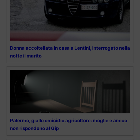
Donna accoltellata in casa a Lentini, interrogato nella
notte il marito
Palermo, giallo omicidio agricoltore: moglie e amico
non rispondono al Gip