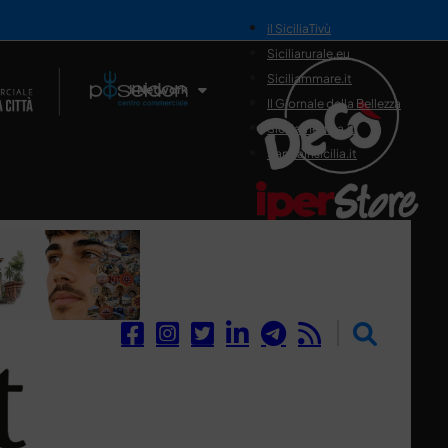
il SiciliaTivù
Siciliarurale.eu
Siciliammare.it
Il Network
Il Giornale della Bellezza
Siciliamedica.it
Sanitainsicilia.it