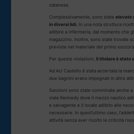
catanese.
Complessivamente, sono state
elevate 
in diversi lidi.
In una nota struttura ricett
adibire a infermeria, dal momento che gli 
magazzino. Inoltre, sono state trovate sc
previste nel materiale del primo soccors
Per queste violazioni,
il titolare è sta
Ad Aci Castello è stata accertata la manc
due bagnini erano impegnati in altre attiv
Sanzioni sono state comminate anche a un
viale Kennedy dove il mezzo nautico adib
e salvagente e il locale adibito alle nec
necessarie. In quest’ultimo caso, l’addetto
attività senza aver risolto le criticità ris