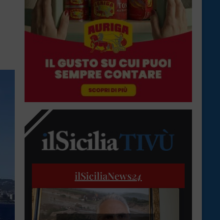
ilSiciliaNews
24