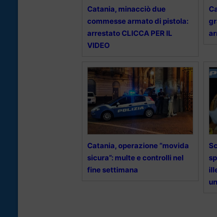
Catania, minacciò due
Ca
commesse armato di pistola:
gr
arrestato CLICCA PER IL
ar
VIDEO
Catania, operazione “movida
Sc
sicura”: multe e controlli nel
sp
fine settimana
il
u