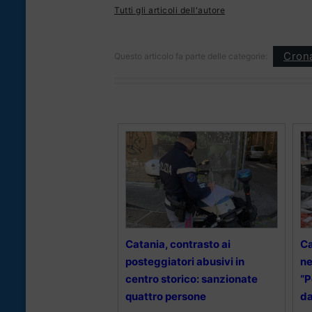
Tutti gli articoli dell'autore
Cron
Questo articolo fa parte delle categorie:
Catania, contrasto ai
Ca
posteggiatori abusivi in
ne
centro storico: sanzionate
“P
quattro persone
da