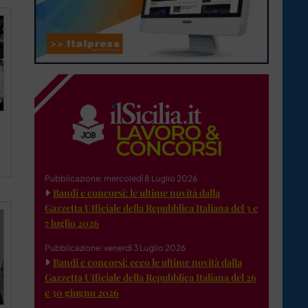
Pubblicazione: mercoledì 8 Luglio 2026
Bandi e concorsi: le ultime novità dalla
Gazzetta Ufficiale della Repubblica Italiana del 3 e
7 luglio 2026
Pubblicazione: venerdì 3 Luglio 2026
Bandi e concorsi: ecco le ultime novità dalla
Gazzetta Ufficiale della Repubblica Italiana del 26
e 30 giugno 2026