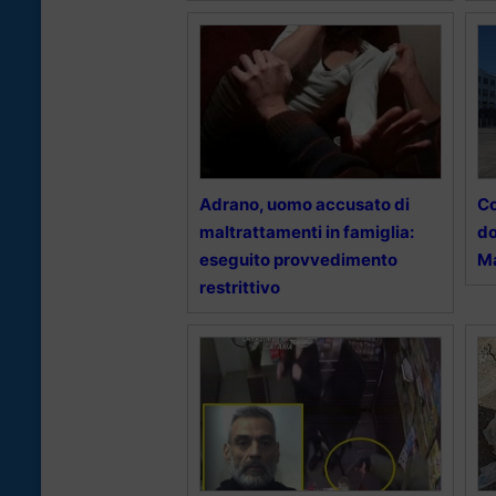
Adrano, uomo accusato di
Co
maltrattamenti in famiglia:
do
eseguito provvedimento
Ma
restrittivo