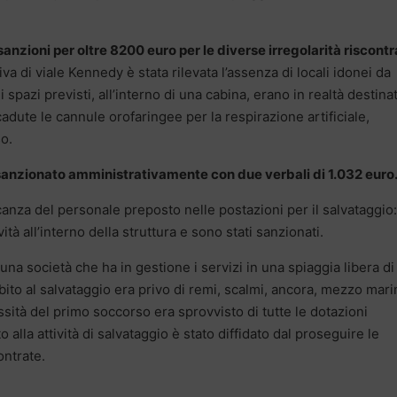
sanzioni per oltre 8200 euro per le diverse irregolarità riscont
iva di viale Kennedy è stata rilevata l’assenza di locali idonei da
spazi previsti, all’interno di una cabina, erano in realtà destinat
adute le cannule orofaringee per la respirazione artificiale,
o.
to sanzionato amministrativamente con due verbali di 1.032 euro
anza del personale preposto nelle postazioni per il salvataggio:
ità all’interno della struttura e sono stati sanzionati.
a società che ha in gestione i servizi in una spiaggia libera di
ito al salvataggio era privo di remi, scalmi, ancora, mezzo mari
essità del primo soccorso era sprovvisto di tutte le dotazioni
 alla attività di salvataggio è stato diffidato dal proseguire le
contrate.