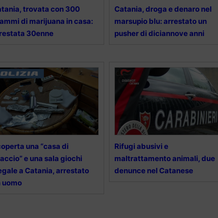
tania, trovata con 300
Catania, droga e denaro nel
ammi di marijuana in casa:
marsupio blu: arrestato un
restata 30enne
pusher di diciannove anni
operta una “casa di
Rifugi abusivi e
accio” e una sala giochi
maltrattamento animali, due
legale a Catania, arrestato
denunce nel Catanese
n uomo