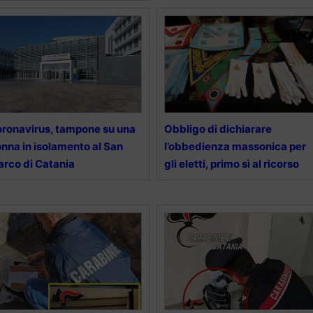
ronavirus, tampone su una
Obbligo di dichiarare
nna in isolamento al San
l’obbedienza massonica per
rco di Catania
gli eletti, primo sì al ricorso