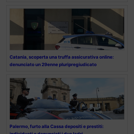
Catania, scoperta una truffa assicurativa online:
denunciato un 29enne pluripregiudicato
Palermo, furto alla Cassa depositi e prestiti:
individuati e denunciati i due ladri