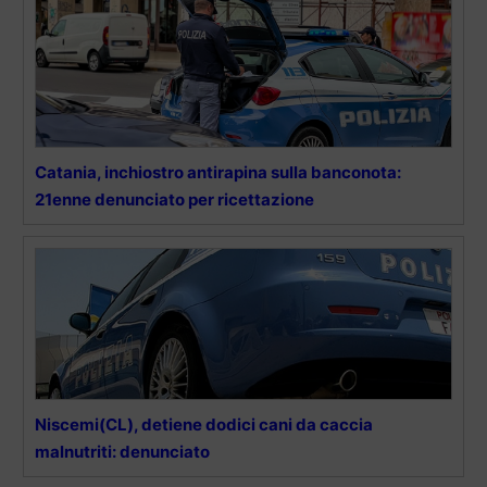
Catania, inchiostro antirapina sulla banconota:
21enne denunciato per ricettazione
Niscemi(CL), detiene dodici cani da caccia
malnutriti: denunciato