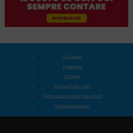
Chi siamo
Pubblicità
Contatti
Cookie Policy (UE)
Dichiarazione sulla Privacy (UE)
Disconoscimento