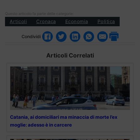
Questo articolo fa parte delle categorie:
Articoli
Cronaca
Economia
Politica
Condividi
Articoli Correlati
Catania, ai domiciliari ma minaccia di morte l’ex
moglie: adesso è in carcere