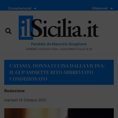
Cronache locali
Il Network
Fondato da Maurizio Scaglione
VENERDÌ 7 AGOSTO 2026 - AGGIORNATO ALLE 15:35
CATANIA, DONNA UCCISA DALLA VICINA:
IL GUP AMMETTE RITO ABBREVIATO
CONDIZIONATO
Redazione
martedì 19 Ottobre 2021