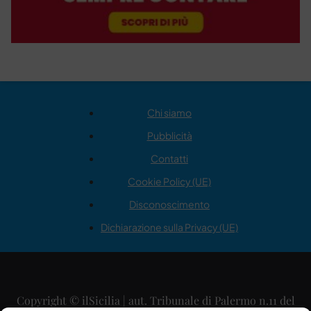
Chi siamo
Pubblicità
Contatti
Cookie Policy (UE)
Disconoscimento
Dichiarazione sulla Privacy (UE)
Copyright © ilSicilia | aut. Tribunale di Palermo n.11 del