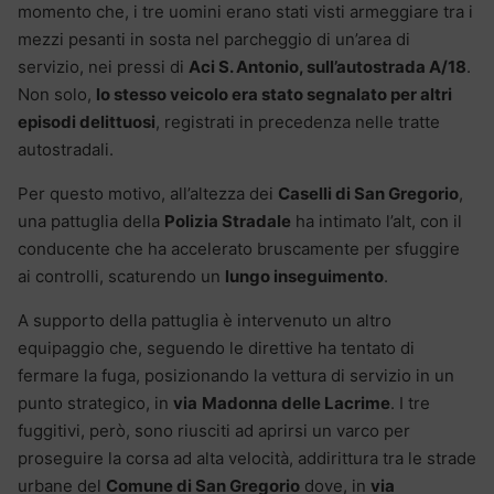
momento che, i tre uomini erano stati visti armeggiare tra i
mezzi pesanti in sosta nel parcheggio di un’area di
servizio, nei pressi di
Aci S. Antonio, sull’autostrada A/18
.
Non solo,
lo stesso veicolo era stato segnalato per altri
episodi delittuosi
, registrati in precedenza nelle tratte
autostradali.
Per questo motivo, all’altezza dei
Caselli di San Gregorio
,
una pattuglia della
Polizia Stradale
ha intimato l’alt, con il
conducente che ha accelerato bruscamente per sfuggire
ai controlli, scaturendo un
lungo inseguimento
.
A supporto della pattuglia è intervenuto un altro
equipaggio che, seguendo le direttive ha tentato di
fermare la fuga, posizionando la vettura di servizio in un
punto strategico, in
via
Madonna delle Lacrime
. I tre
fuggitivi, però, sono riusciti ad aprirsi un varco per
proseguire la corsa ad alta velocità, addirittura tra le strade
urbane del
Comune di San Gregorio
dove, in
via