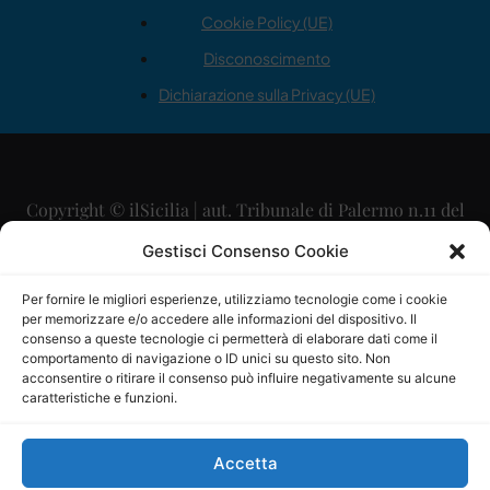
Cookie Policy (UE)
Disconoscimento
Dichiarazione sulla Privacy (UE)
Copyright © ilSicilia | aut. Tribunale di Palermo n.11 del
29/09/2015
Gestisci Consenso Cookie
Editore: Mercurio Comunicazione Soc. Coop. A.R.L.
Per fornire le migliori esperienze, utilizziamo tecnologie come i cookie
per memorizzare e/o accedere alle informazioni del dispositivo. Il
Direttore Editoriale: Maurizio Scaglione
consenso a queste tecnologie ci permetterà di elaborare dati come il
comportamento di navigazione o ID unici su questo sito. Non
Direttore Responsabile: Maria Calabrese
acconsentire o ritirare il consenso può influire negativamente su alcune
caratteristiche e funzioni.
p.zza Sant’Oliva, 9 – 90141 – Palermo – 091335557
P.IVA: 06334930820
Accetta
Mercurio Comunicazione Società Cooperativa a r.l. è