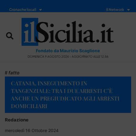
Cronache locali
Il Network
Fondato da Maurizio Scaglione
DOMENICA 9 AGOSTO 2026 - AGGIORNATO ALLE 12:56
Il fatto
CATANIA, INSEGUIMENTO IN
TANGENZIALE: TRA I DUE ARRESTI C’È
ANCHE UN PREGIUDICATO AGLI ARRESTI
DOMICILIARI
Redazione
mercoledì 16 Ottobre 2024