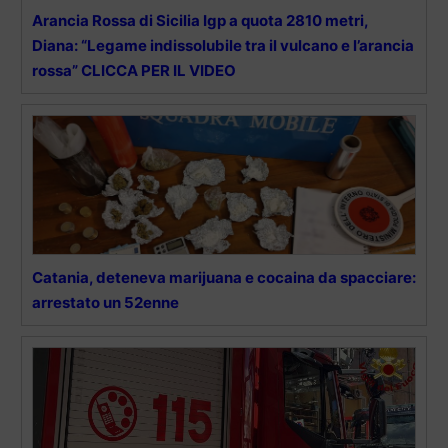
Arancia Rossa di Sicilia Igp a quota 2810 metri,
Diana: “Legame indissolubile tra il vulcano e l’arancia
rossa” CLICCA PER IL VIDEO
Catania, deteneva marijuana e cocaina da spacciare:
arrestato un 52enne