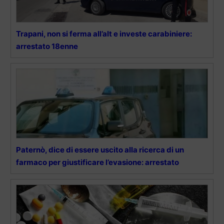
Trapani, non si ferma all’alt e investe carabiniere:
arrestato 18enne
Paternò, dice di essere uscito alla ricerca di un
farmaco per giustificare l’evasione: arrestato