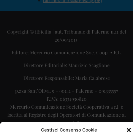
Dichiarazione sulla Privacy (UE)
Copyright © ilSicilia | aut. Tribunale di Palermo n.11 del
29/09/2015
Editore: Mercurio Comunicazione Soc. Coop. A.R.L.
Direttore Editoriale: Maurizio Scaglione
Direttore Responsabile: Maria Calabrese
p.zza Sant’Oliva, 9 – 90141 – Palermo – 091335557
P.IVA: 06334930820
Mercurio Comunicazione Società Cooperativa a r.l. è
iscritta al Registro degli Operatori di Comunicazione al
numero 26988
Gestisci Consenso Cookie