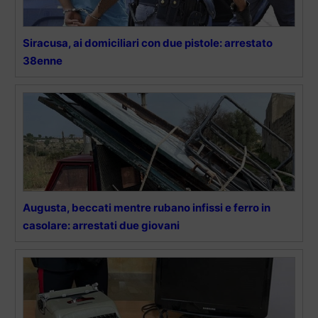
Siracusa, ai domiciliari con due pistole: arrestato
38enne
Augusta, beccati mentre rubano infissi e ferro in
casolare: arrestati due giovani