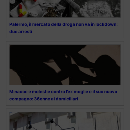
Palermo, il mercato della droga non va in lockdown:
due arresti
Minacce e molestie contro l’ex moglie e il suo nuovo
compagno: 36enne ai domiciliari