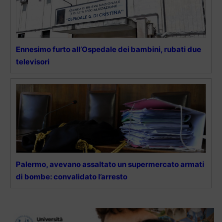
Ennesimo furto all’Ospedale dei bambini, rubati due
televisori
Palermo, avevano assaltato un supermercato armati
di bombe: convalidato l’arresto