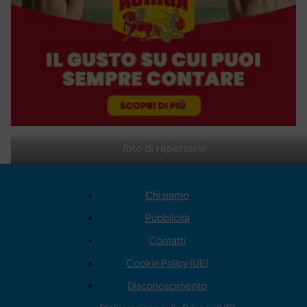
foto di repertorio
Chi siamo
Pubblicità
Contatti
Cookie Policy (UE)
Disconoscimento