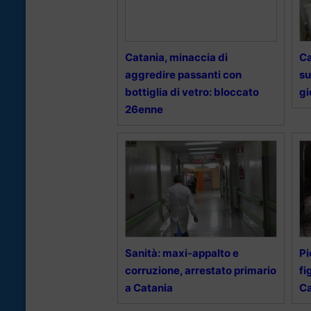
Catania, minaccia di
Ca
aggredire passanti con
su
bottiglia di vetro: bloccato
gi
26enne
Sanità: maxi-appalto e
Pi
corruzione, arrestato primario
fi
a Catania
C