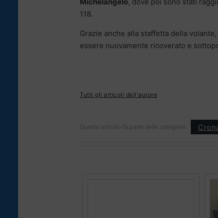
Michelangelo
, dove poi sono stati raggi
118.
Grazie anche alla staffetta della volant
essere nuovamente ricoverato e sottopo
Tutti gli articoli dell'autore
Cron
Questo articolo fa parte delle categorie: