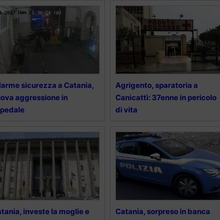
larme sicurezza a Catania,
Agrigento, sparatoria a
ova aggressione in
Canicattì: 37enne in pericolo
spedale
di vita
tania, investe la moglie e
Catania, sorpreso in banca