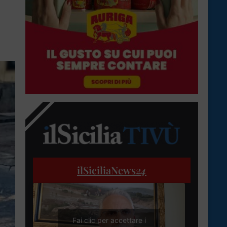
ilSiciliaNews
24
Fai clic per accettare i