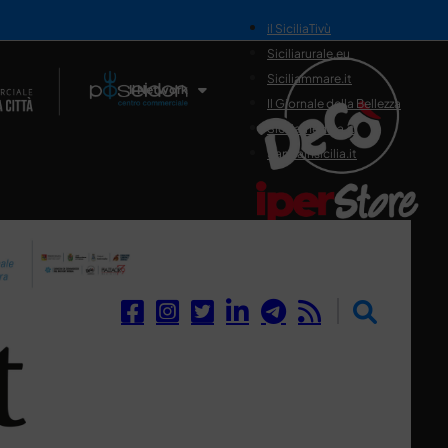
il SiciliaTivù
Siciliarurale.eu
Siciliammare.it
Il Network
Il Giornale della Bellezza
Siciliamedica.it
Sanitainsicilia.it