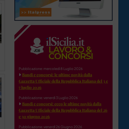
Pubblicazione: mercoledì 8 Luglio 2026
Bandi e concorsi: le ultime novità dalla
Gazzetta Ufficiale della Repubblica Italiana del 3 e
7 luglio 2026
Pubblicazione: venerdì 3 Luglio 2026
Bandi e concorsi: ecco le ultime novità dalla
Gazzetta Ufficiale della Repubblica Italiana del 26
e 30 giugno 2026
Pubblicazione: venerdì 26 Giugno 2026