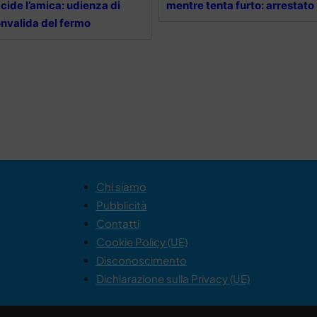
cide l’amica: udienza di
mentre tenta furto: arrestato
nvalida del fermo
Chi siamo
Pubblicità
Contatti
Cookie Policy (UE)
Disconoscimento
Dichiarazione sulla Privacy (UE)