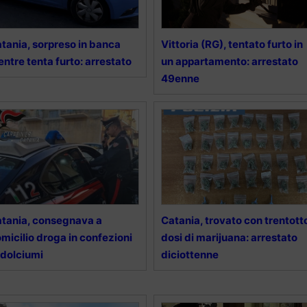
tania, sorpreso in banca
Vittoria (RG), tentato furto in
ntre tenta furto: arrestato
un appartamento: arrestato
49enne
tania, consegnava a
Catania, trovato con trentott
micilio droga in confezioni
dosi di marijuana: arrestato
 dolciumi
diciottenne