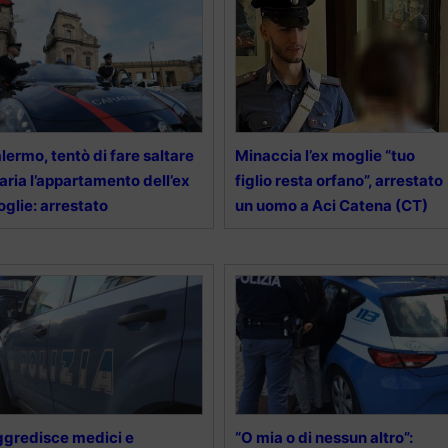
lermo, tentò di fare saltare
Minaccia l’ex moglie “tuo
 aria l’appartamento dell’ex
figlio resta orfano”, arrestato
glie: arrestato
un uomo a Aci Catena (CT)
gredisce medici e
“O mia o di nessun altro”: