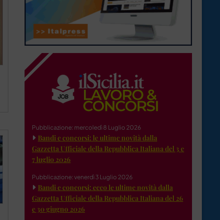
Pubblicazione: mercoledì 8 Luglio 2026
Bandi e concorsi: le ultime novità dalla
Gazzetta Ufficiale della Repubblica Italiana del 3 e
7 luglio 2026
Pubblicazione: venerdì 3 Luglio 2026
Bandi e concorsi: ecco le ultime novità dalla
Gazzetta Ufficiale della Repubblica Italiana del 26
e 30 giugno 2026