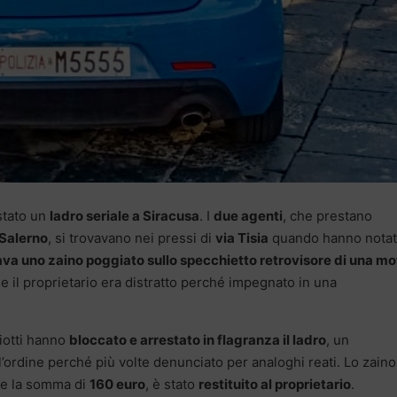
estato un
ladro seriale a Siracusa
. I
due agenti
, che prestano
 Salerno
, si trovavano nei pressi di
via Tisia
quando hanno nota
va uno zaino poggiato sullo specchietto retrovisore di una mo
he il proprietario era distratto perché impegnato in una
iotti hanno
bloccato e arrestato in flagranza il ladro
, un
l’ordine perché più volte denunciato per analoghi reati. Lo zaino
 e la somma di
160 euro
, è stato
restituito al proprietario
.