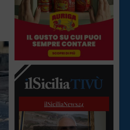
ilSiciliaNews
24