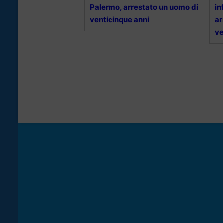
Palermo, arrestato un uomo di
in
venticinque anni
ar
ve