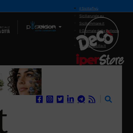
il SiciliaTivù
Siciliarurale.eu
Siciliammare.it
Il Network
Il Giornale della Bellezza
Siciliamedica.it
Sanitainsicilia.it